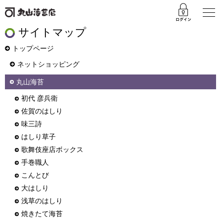
サイトマップ
トップページ
ネットショッピング
丸山海苔
初代 彦兵衛
佐賀のはしり
味三詩
はしり草子
歌舞伎座店ボックス
手巻職人
こんとび
大はしり
浅草のはしり
焼きたて海苔