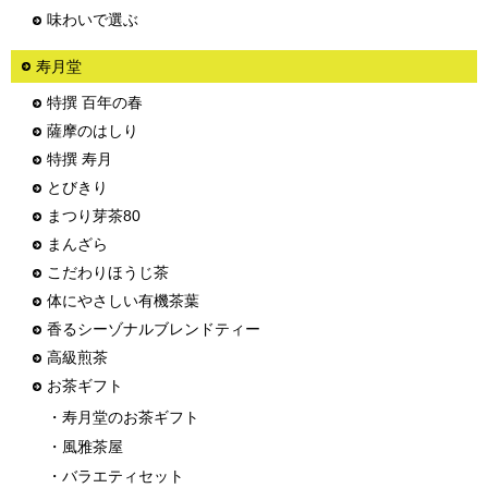
味わいで選ぶ
寿月堂
特撰 百年の春
薩摩のはしり
特撰 寿月
とびきり
まつり芽茶80
まんざら
こだわりほうじ茶
体にやさしい有機茶葉
香るシーゾナルブレンドティー
高級煎茶
お茶ギフト
・寿月堂のお茶ギフト
・風雅茶屋
・バラエティセット