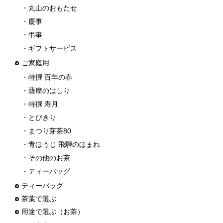
・丸山のおもたせ
・慶事
・弔事
・ギフトサービス
ご家庭用
・特撰 百年の春
・薩摩のはしり
・特撰 寿月
・とびきり
・まつり芽茶80
・青ほうじ 飛騨のほまれ
・その他のお茶
・ティーバッグ
ティーバッグ
茶葉で選ぶ
用途で選ぶ（お茶）