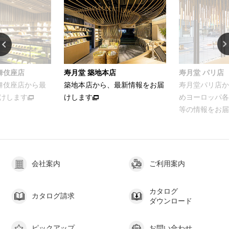
舞伎座店
寿月堂 築地本店
寿月堂 パリ店
歌舞伎座店から最
築地本店から、最新情報をお届
寿月堂パリ店か
けします
けします
めヨーロッパ各
等の情報をお届
会社案内
ご利用案内
カタログ
カタログ請求
ダウンロード
ピックアップ
お問い合わせ