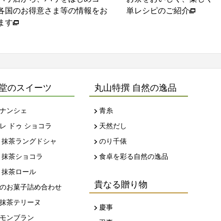
ま等の情報をお
単レシピのご紹介
堂のスイーツ
丸山特撰 自然の逸品
ナンシェ
青糸
レ ドゥ ショコラ
天然だし
 抹茶ラングドシャ
のり千俵
 抹茶ショコラ
食卓を彩る自然の逸品
 抹茶ロール
貴なる贈り物
のお菓子詰め合わせ
抹茶テリーヌ
慶事
モンブラン