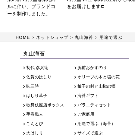
ブランドコ
をお届けします
す
ました。
HOME
ネットショップ
丸山海苔
用途で選ぶ
丸山海苔
初代 彦兵衛
腕前おかずのり
佐賀のはしり
オリーブの木と塩の花
味三詩
柚子の村と山椒の郷
はしり草子
海苔ギフト
歌舞伎座店ボックス
バラエティセット
手巻職人
ご家庭用
こんとび
用途で選ぶ（海苔）
大はしり
サイズで選ぶ