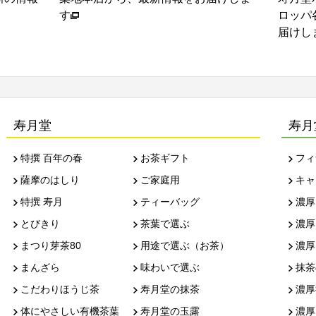
ロッパ各国のお得意さ
届けします
寿月堂
寿月
特撰 百年の春
お茶ギフト
フィ
薩摩のはしり
ご家庭用
キャ
特撰 寿月
ティーバッグ
濃厚
とびきり
茶葉で選ぶ
濃厚
まつり芽茶80
用途で選ぶ（お茶）
濃厚
まんざら
味わいで選ぶ
抹茶
こだわりほうじ茶
寿月堂の抹茶
濃厚
体にやさしい有機茶葉
寿月堂の玉露
濃厚