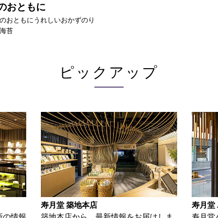
のおともに
のおともにうれしいおかずのり
海苔
ピックアップ
堂 築地本店
寿月堂 パリ店
地本店から、最新情報をお届けしま
寿月堂パリ店から、パ