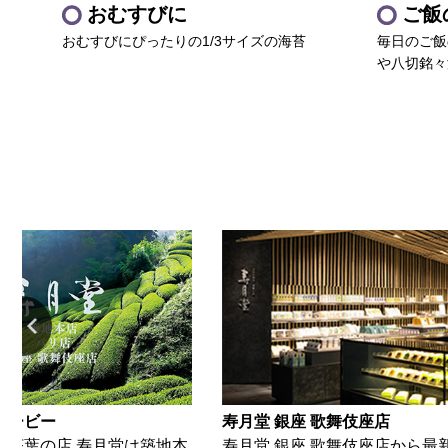
おむすびに
ご飯
おむすびにぴったりの1/3サイズの海苔
毎日のご飯
や
八切銘々
寿月堂 銀座 歌舞伎座店
寿月
堂は築地本
寿月堂 銀座 歌舞伎座店から最新の情報
築