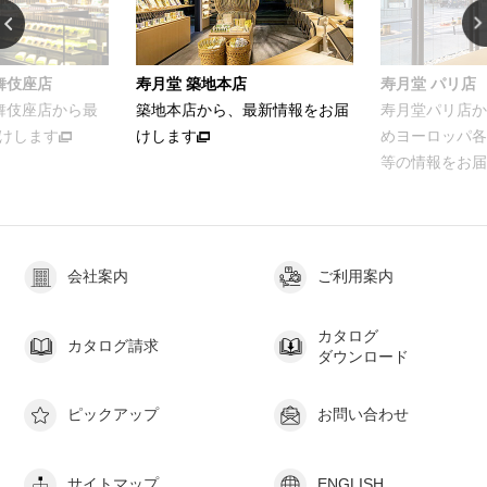
舞伎座店
寿月堂 築地本店
寿月堂 パリ店
歌舞伎座店から最
築地本店から、最新情報をお届
寿月堂パリ店か
けします
けします
めヨーロッパ各
等の情報をお届
会社案内
ご利用案内
カタログ
カタログ請求
ダウンロード
ピックアップ
お問い合わせ
サイトマップ
ENGLISH