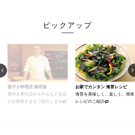
ピックアップ
御用達
お家でカンタン 海苔レシピ
コンセプトムー
ホテルなど当店
海苔を美味しく。楽しく。簡単
日本茶喫茶・茶
ご紹介します
レシピのご紹介
築地本店のリニ
い、ブランドコ
ーを制作しまし