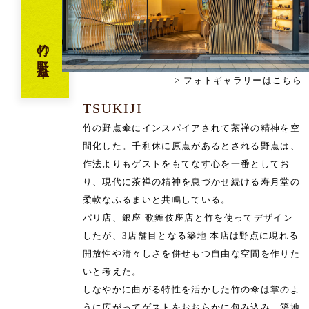
竹の野点傘
フォトギャラリーはこちら
TSUKIJI
竹の野点傘にインスパイアされて茶禅の精神を空
間化した。千利休に原点があるとされる野点は、
作法よりもゲストをもてなす心を⼀番としてお
り、現代に茶禅の精神を息づかせ続ける寿月堂の
柔軟なふるまいと共鳴している。
パリ店、銀座 歌舞伎座店と竹を使ってデザイン
したが、3店舗⽬となる築地 本店は野点に現れる
開放性や清々しさを併せもつ自由な空間を作りた
いと考えた。
しなやかに曲がる特性を活かした竹の傘は掌のよ
うに広がってゲストをおおらかに包み込み、築地