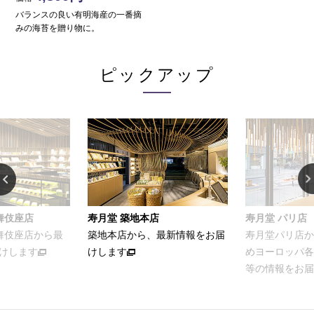
バランスの良い有明海産の一番摘
みの海苔を贈り物に。
ピックアップ
舞伎座店
寿月堂 築地本店
寿月堂 パリ店
歌舞伎座店から最
築地本店から、最新情報をお届
寿月堂パリ店か
けします
けします
めヨーロッパ各
等の情報をお届