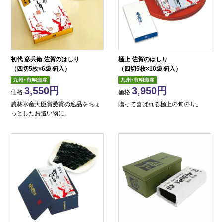
初代 彦兵衛 佐賀のはしり
極上 佐賀のはしり
（四切5枚×6袋 箱入）
（四切5枚×10袋 箱入）
3,550
3,950
価格
価格
農林水産大臣賞受賞の逸品をちょ
贈って喜ばれる極上の旬のり。
っとしたお遣い物に。