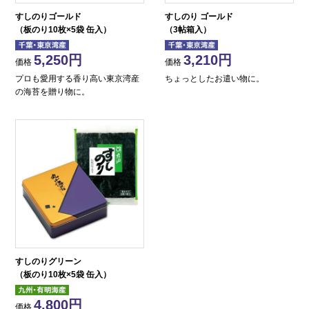
すしのりゴールド
すしのり ゴールド
（板のり10枚×5袋 缶入）
（3帖箱入）
5,250
3,210
価格
価格
プロも愛用する香り高い東京湾産
ちょっとしたお遣い物に。
の海苔を贈り物に。
すしのりグリーン
（板のり10枚×5袋 缶入）
4,800
価格