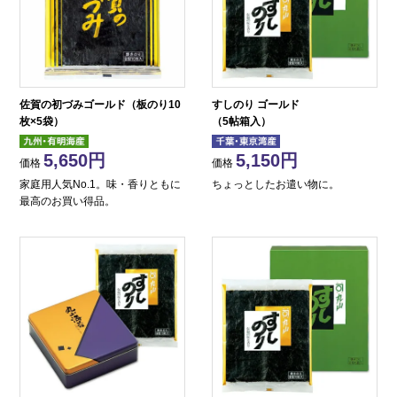
佐賀の初づみゴールド（板のり10
すしのり ゴールド
枚×5袋）
（5帖箱入）
5,650
5,150
価格
価格
家庭用人気No.1。味・香りともに
ちょっとしたお遣い物に。
最高のお買い得品。