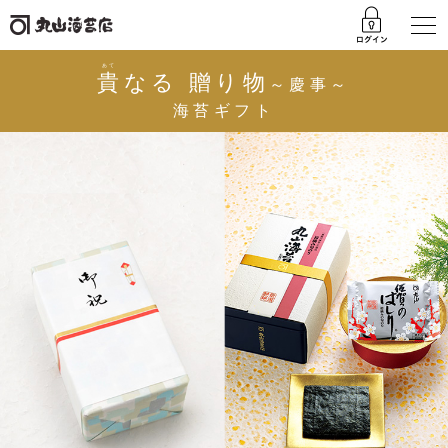
あて
貴
なる 贈り物
～慶事～
海苔ギフト