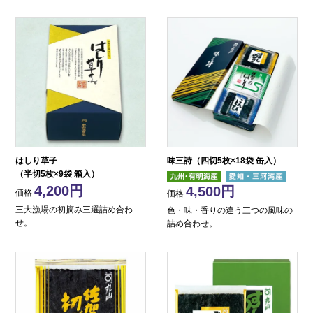
はしり草子
味三詩（四切5枚×18袋 缶入）
（半切5枚×9袋 箱入）
4,200
4,500
価格
価格
三大漁場の初摘み三選詰め合わ
色・味・香りの違う三つの風味の
せ。
詰め合わせ。