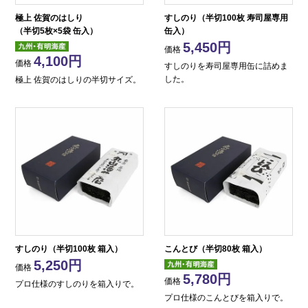
極上 佐賀のはしり
すしのり（半切100枚 寿司屋専用
（半切5枚×5袋 缶入）
缶入）
5,450
価格
4,100
価格
すしのりを寿司屋専用缶に詰めま
した。
極上 佐賀のはしりの半切サイズ。
すしのり（半切100枚 箱入）
こんとび（半切80枚 箱入）
5,250
価格
5,780
価格
プロ仕様のすしのりを箱入りで。
プロ仕様のこんとびを箱入りで。