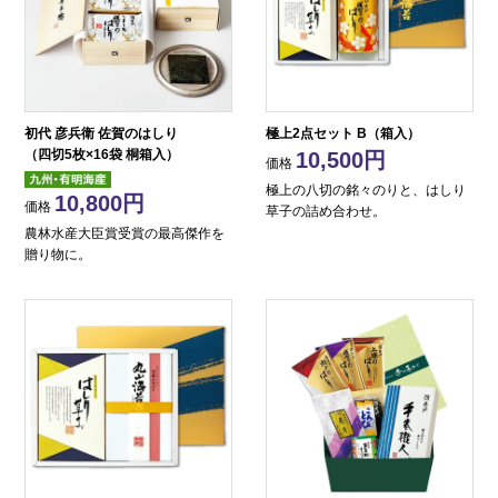
初代 彦兵衛 佐賀のはしり
極上2点セット B（箱入）
（四切5枚×16袋 桐箱入）
10,500
価格
極上の八切の銘々のりと、はしり
10,800
価格
草子の詰め合わせ。
農林水産大臣賞受賞の最高傑作を
贈り物に。