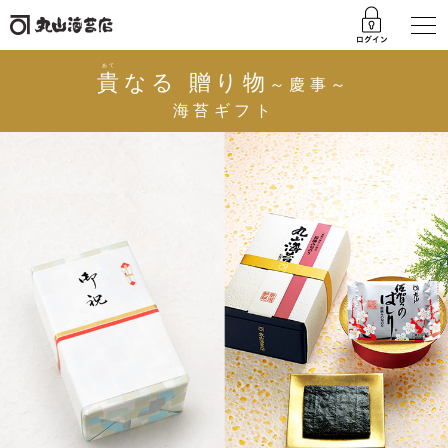
あて
貴
なる 贈り物
～慶事～
海苔ギフト