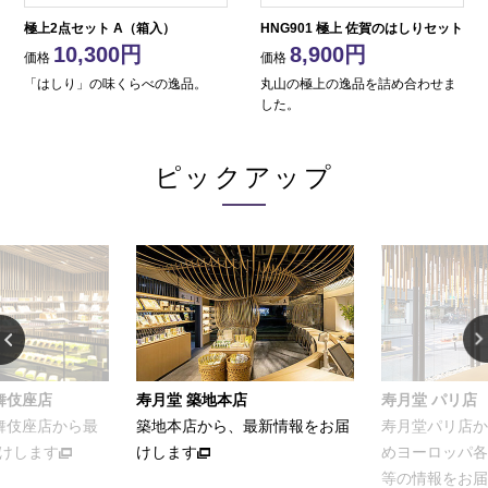
極上2点セット A（箱入）
HNG901 極上 佐賀のはしりセット
10,300
8,900
価格
価格
「はしり」の味くらべの逸品。
丸山の極上の逸品を詰め合わせま
した。
ピックアップ
舞伎座店
寿月堂 築地本店
寿月堂 パリ店
歌舞伎座店から最
築地本店から、最新情報をお届
寿月堂パリ店か
けします
けします
めヨーロッパ各
等の情報をお届