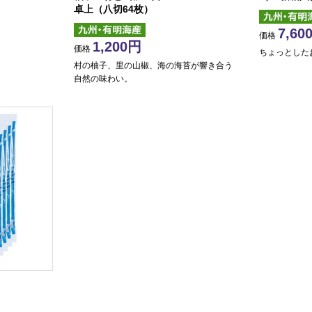
卓上（八切64枚）
7,60
価格
1,200
価格
ちょっとした
村の柚子、里の山椒、海の海苔が響き合う
自然の味わい。