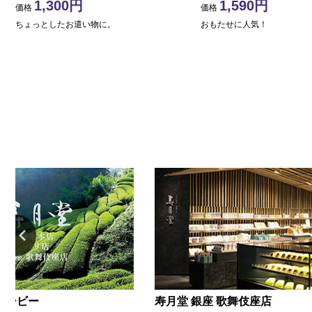
1,300
1,590
価格
価格
ちょっとしたお遣い物に。
おもたせに人気！
ムービー
寿月堂 銀座 歌舞伎座店