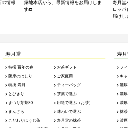
新の情報
築地本店から、最新情報をお届けしま
寿月堂
す
ロッパ
届けし
寿月堂
寿月
特撰 百年の春
お茶ギフト
フィ
薩摩のはしり
ご家庭用
キャ
特撰 寿月
ティーバッグ
濃厚
とびきり
茶葉で選ぶ
濃厚
まつり芽茶80
用途で選ぶ（お茶）
濃厚
まんざら
味わいで選ぶ
抹茶
こだわりほうじ茶
寿月堂の抹茶
濃厚