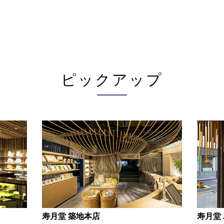
ピックアップ
寿月堂 築地本店
寿月堂