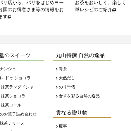
パリ店から、パリをはじめヨー
お茶をおいしく、楽しくい
各国のお得意さま等の情報をお
単レシピのご紹介
ます
堂のスイーツ
丸山特撰 自然の逸品
ナンシェ
青糸
レ ドゥ ショコラ
天然だし
 抹茶ラングドシャ
のり千俵
 抹茶ショコラ
食卓を彩る自然の逸品
 抹茶ロール
貴なる贈り物
のお菓子詰め合わせ
抹茶テリーヌ
慶事