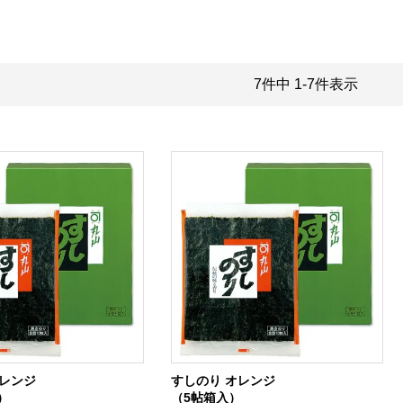
7
件中
1
-
7
件表示
オレンジ
すしのり オレンジ
）
（5帖箱入）