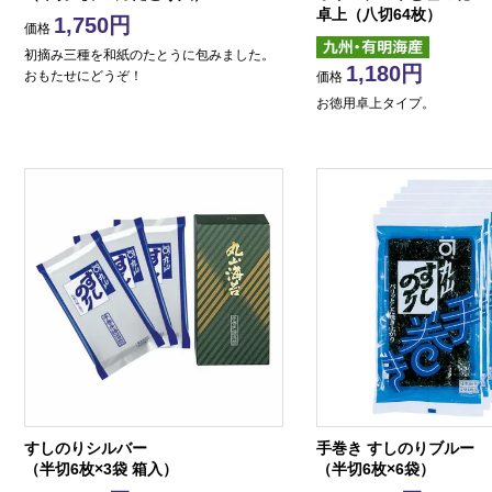
卓上（八切64枚）
1,750
価格
初摘み三種を和紙のたとうに包みました。
1,180
おもたせにどうぞ！
価格
お徳用卓上タイプ。
すしのりシルバー
手巻き すしのりブルー
（半切6枚×3袋 箱入）
（半切6枚×6袋）