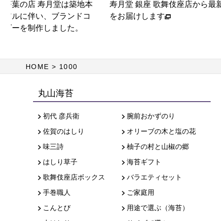
・茶葉の店 寿月堂は築地本
寿月堂 銀座 歌舞伎座店から最
ーアルに伴い、ブランドコ
をお届けします
ービーを制作しました。
HOME
1000
丸山海苔
初代 彦兵衛
腕前おかずのり
佐賀のはしり
オリーブの木と塩の花
味三詩
柚子の村と山椒の郷
はしり草子
海苔ギフト
歌舞伎座店ボックス
バラエティセット
手巻職人
ご家庭用
こんとび
用途で選ぶ（海苔）