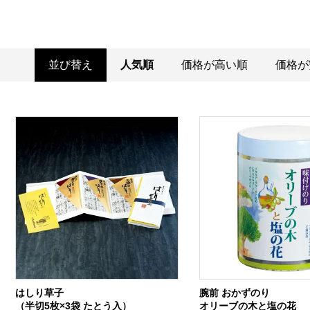
並び替え
人気順
価格が高い順
価格が
はしり草子
腕前 おかずのり
（半切5枚×3袋 たとう入）
オリーブの木と塩の花