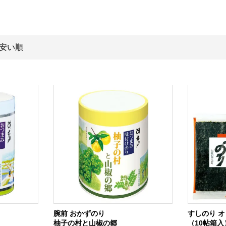
安い順
腕前 おかずのり
すしのり 
柚子の村と山椒の郷
（10帖箱入