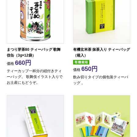
まつり芽茶80 ティーバッグ 歌舞
有機玄米茶 抹茶入り ティーバッグ
伎缶（3g×12袋）
（箱入）
660
価格
650
価格
ティーカップ一杯分の紐付きティ
ーバッグ。 歌舞伎イラスト入りで
飲み切りタイプの個包装ティーバ
お土産にもどうぞ。
ッグ 。