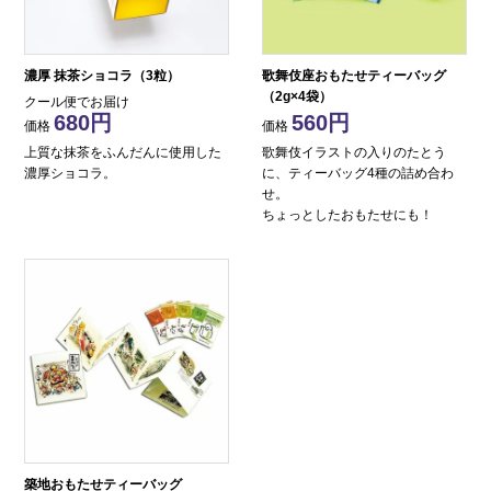
濃厚 抹茶ショコラ（3粒）
歌舞伎座おもたせティーバッグ
（2g×4袋）
クール便でお届け
680
560
価格
価格
上質な抹茶をふんだんに使用した
歌舞伎イラストの入りのたとう
濃厚ショコラ。
に、ティーバッグ4種の詰め合わ
せ。
ちょっとしたおもたせにも！
築地おもたせティーバッグ