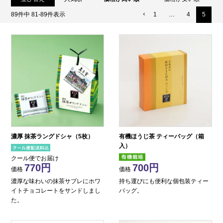
89
件中
81
-
89
件表示
1
…
4
5
濃厚 抹茶ラングドシャ（5枚）
有機ほうじ茶 ティーバッグ（箱
入）
クール便でお届け
770
700
価格
価格
濃厚な味わいの抹茶サブレにホワ
持ち運びにも便利な個包装ティー
イトチョコレートをサンドしまし
バッグ。
た。