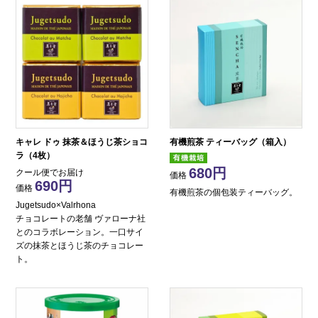
キャレ ドゥ 抹茶＆ほうじ茶ショコ
有機煎茶 ティーバッグ（箱入）
ラ（4枚）
680
クール便でお届け
価格
690
価格
有機煎茶の個包装ティーバッグ。
Jugetsudo×Valrhona
チョコレートの老舗 ヴァローナ社
とのコラボレーション。一口サイ
ズの抹茶とほうじ茶のチョコレー
ト。