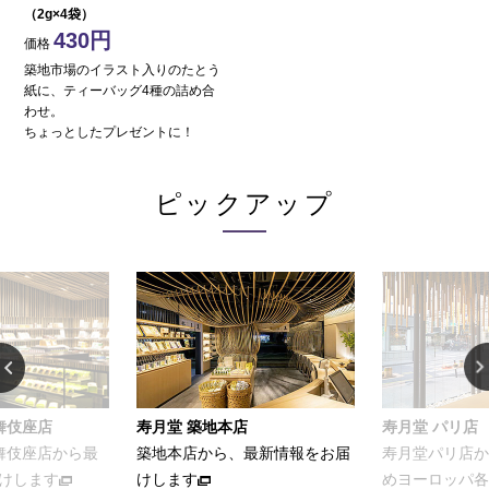
（2g×4袋）
430
価格
築地市場のイラスト入りのたとう
紙に、ティーバッグ4種の詰め合
わせ。
ちょっとしたプレゼントに！
ピックアップ
店
寿月堂 パリ店
お家でカンタ
、最新情報をお届
寿月堂パリ店から、パリをはじ
お茶をおいし
めヨーロッパ各国のお得意さま
ける簡単レシ