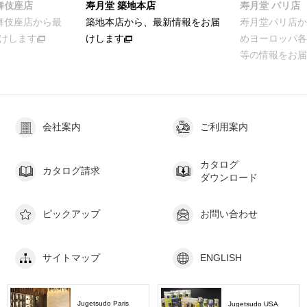
舞伎座店
寿月堂 築地本店
寿月堂 パリ店
歌舞伎座店から最
築地本店から、最新情報をお届
寿月堂パリ店か
けします
けします
めヨーロッパ各
等の情報をお届
会社案内
ご利用案内
カタログ
カタログ請求
ダウンロード
ピックアップ
お問い合わせ
サイトマップ
ENGLISH
Jugetsudo Paris
Jugetsudo USA