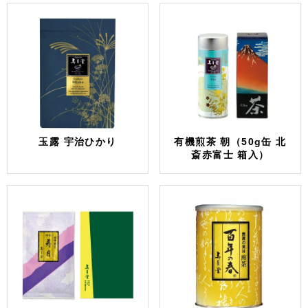
玉露 宇治ひかり
有機煎茶 朝（50g缶 北
斎赤富士 箱入）