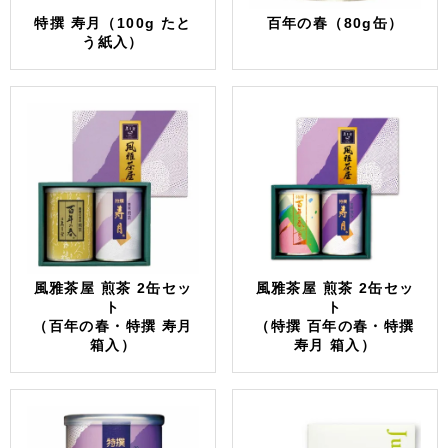
特撰 寿月（100g たと
百年の春（80g缶）
う紙入）
風雅茶屋 煎茶 2缶セッ
風雅茶屋 煎茶 2缶セッ
ト
ト
（百年の春・特撰 寿月
（特撰 百年の春・特撰
箱入）
寿月 箱入）