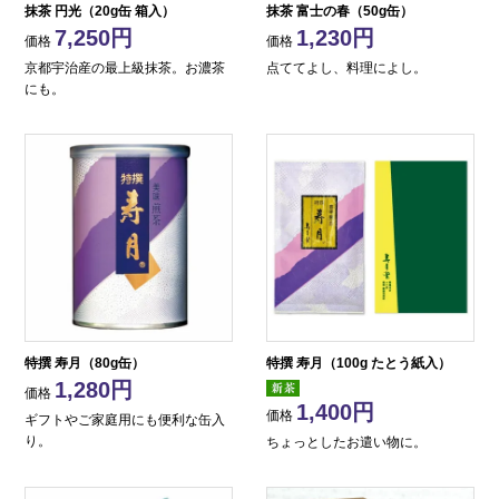
抹茶 円光（20g缶 箱入）
抹茶 富士の春（50g缶）
7,250
1,230
価格
価格
京都宇治産の最上級抹茶。お濃茶
点ててよし、料理によし。
にも。
特撰 寿月（80g缶）
特撰 寿月（100g たとう紙入）
1,280
価格
1,400
価格
ギフトやご家庭用にも便利な缶入
り。
ちょっとしたお遣い物に。