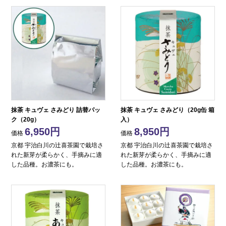
抹茶 キュヴェ さみどり 詰替パッ
抹茶 キュヴェ さみどり（20g缶 箱
ク（20g）
入）
6,950
8,950
価格
価格
京都 宇治白川の辻喜茶園で栽培さ
京都 宇治白川の辻喜茶園で栽培さ
れた新芽が柔らかく、手摘みに適
れた新芽が柔らかく、手摘みに適
した品種。お濃茶にも。
した品種。お濃茶にも。