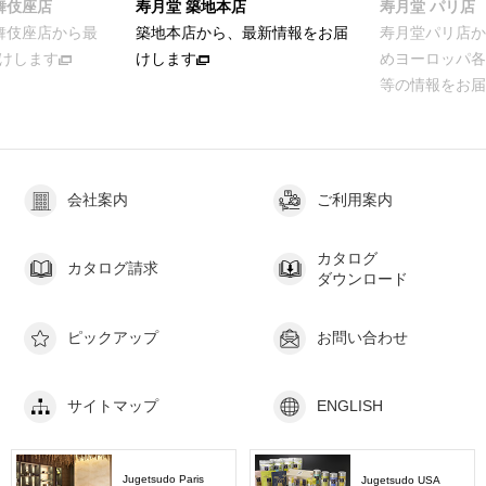
店
寿月堂 パリ店
お家でカンタン
最新情報をお届
寿月堂パリ店から、パリをはじ
お茶をおいしく
めヨーロッパ各国のお得意さま
ける簡単レシピ
等の情報をお届けします
会社案内
ご利用案内
カタログ
カタログ請求
ダウンロード
ピックアップ
お問い合わせ
サイトマップ
ENGLISH
Jugetsudo Paris
Jugetsudo USA