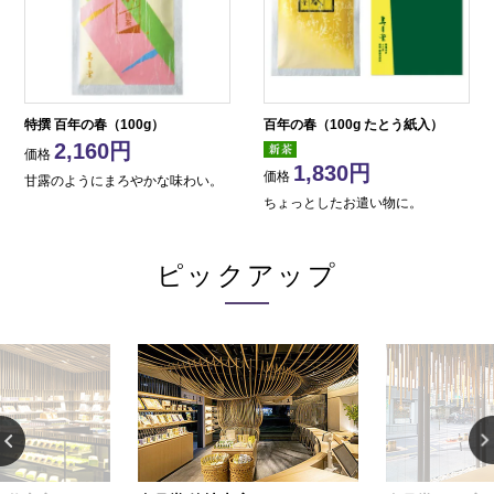
特撰 百年の春（100g）
百年の春（100g たとう紙入）
2,160
価格
1,830
価格
甘露のようにまろやかな味わい。
ちょっとしたお遣い物に。
ピックアップ