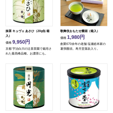
抹茶 キュヴェ あさひ（20g缶 箱
歌舞伎おもたせ饅頭（箱入）
入）
1,980
価格
9,950
価格
創業670余年の老舗 塩瀬総本家の
京都 宇治白川の辻喜茶園で栽培さ
薯蕷饅頭。寿月堂落款入り。
れた最高峰品種。お濃茶にも。