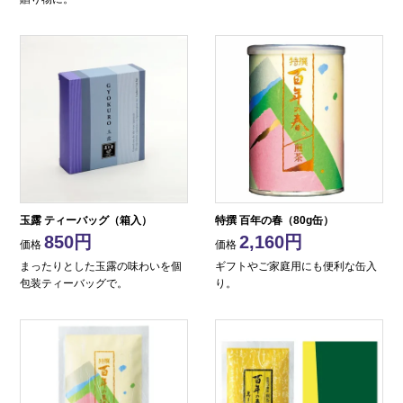
玉露 ティーバッグ（箱入）
特撰 百年の春（80g缶）
850
2,160
価格
価格
まったりとした玉露の味わいを個
ギフトやご家庭用にも便利な缶入
包装ティーバッグで。
り。