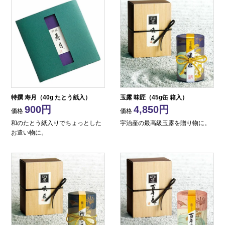
特撰 寿月（40g たとう紙入）
玉露 味匠（45g缶 箱入）
900
4,850
価格
価格
和のたとう紙入りでちょっとした
宇治産の最高級玉露を贈り物に。
お遣い物に。