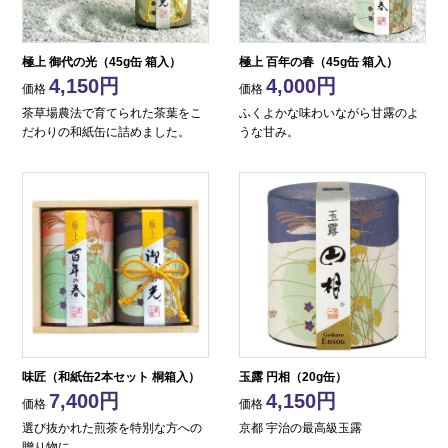
極上 御代の光（45g缶 箱入）
極上 百年の春（45g缶 箱入）
4,150
4,000
価格
価格
茶草場農法で育てられた茶葉をこ
ふくよかな味わいながら甘露のよ
だわりの和紙缶に詰めました。
うな甘み。
味匠（和紙缶2本セット 桐箱入）
玉露 円相（20g缶）
7,400
4,150
価格
価格
選び抜かれた煎茶を特別な方への
京都 宇治の最高級玉露
贈り物に。