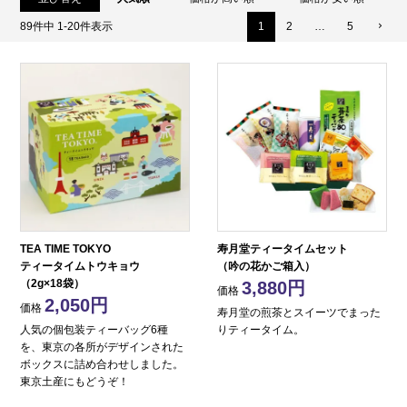
89
件中
1
-
20
件表示
1
2
…
5
TEA TIME TOKYO
寿月堂ティータイムセット
ティータイムトウキョウ
（吟の花かご箱入）
（2g×18袋）
3,880
価格
2,050
価格
寿月堂の煎茶とスイーツでまった
人気の個包装ティーバッグ6種
りティータイム。
を、東京の各所がデザインされた
ボックスに詰め合わせしました。
東京土産にもどうぞ！