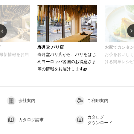
店
寿月堂 パリ店
お家でカンタン
最新情報をお届
寿月堂パリ店から、パリをはじ
お茶をおいしく
めヨーロッパ各国のお得意さま
ける簡単レシピ
等の情報をお届けします
会社案内
ご利用案内
カタログ
カタログ請求
ダウンロード