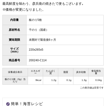
最高鮮度を味わう、彦兵衛の
焼きたて便
もございます｡
※価格が変更になりました。
内容量
板のり5枚
原材料名
干のり（国産）
賞味期限
未開封で製造後6ヶ月
サイズ
220x265x5
（mm）
商品番号
200240-C114
エネルギ
たんぱく
食塩相当
栄養成分表示
脂質
炭水化物
ー
質
量
板のり1枚（3g）当
9kcal
1.2g
0.1g
1.3g
0.04g
たり
この表示値は目安です
簡単！海苔レシピ