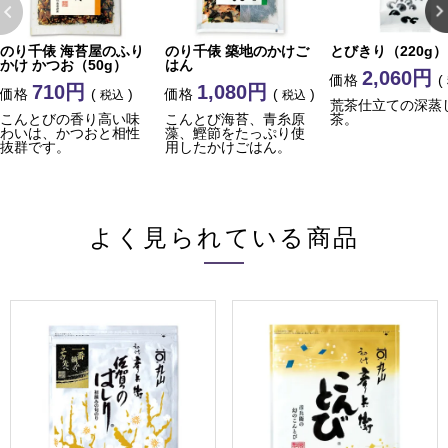
のり千俵 海苔屋のふり
のり千俵 築地のかけご
とびきり（220g）
かけ かつお（50g）
はん
2,060
価格
710
1,080
価格
価格
税込
税込
荒茶仕立ての深蒸
こんとびの香り高い味
こんとび海苔、青糸原
茶。
わいは、かつおと相性
藻、鰹節をたっぷり使
抜群です。
用したかけごはん。
よく見られている商品