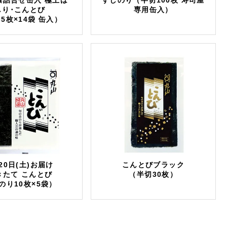
撰詰合せ缶入 極上は
すしのり（半切100枚 寿司屋
しり･こんとび
専用缶入）
5枚×14袋 缶入）
20日(土)お届け
こんとびブラック
きたて こんとび
（半切30枚）
のり10枚×5袋）