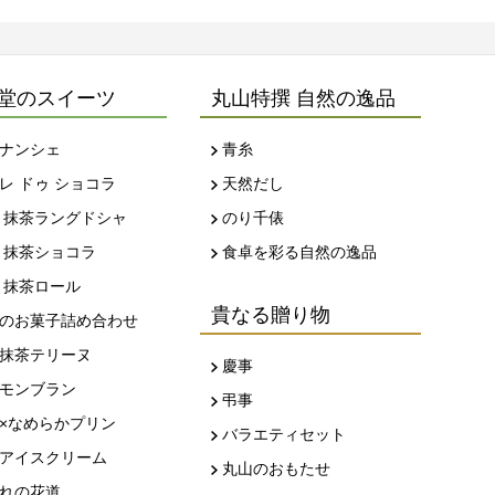
堂のスイーツ
丸山特撰 自然の逸品
ナンシェ
青糸
レ ドゥ ショコラ
天然だし
 抹茶ラングドシャ
のり千俵
 抹茶ショコラ
食卓を彩る自然の逸品
 抹茶ロール
貴なる贈り物
のお菓子詰め合わせ
抹茶テリーヌ
慶事
モンブラン
弔事
×なめらかプリン
バラエティセット
アイスクリーム
丸山のおもたせ
れの花道