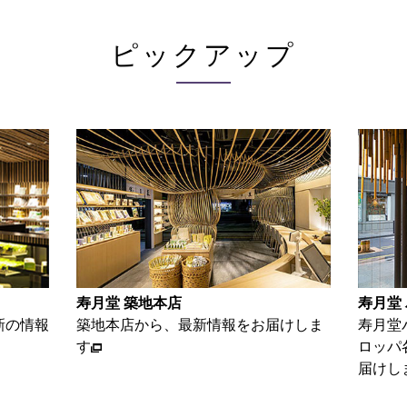
ピックアップ
寿月堂 パリ店
お家で
けしま
寿月堂パリ店から、パリをはじめヨー
お茶を
ロッパ各国のお得意さま等の情報をお
単レシ
届けします