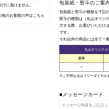
包装紙・熨斗のご案
出汁に負けません。
包装紙と熨斗の種類を下記
の他のお客様の声はこちら
熨斗の種類は（丸山オリジ
力する際、お選びいただけ
です。
それ以外の商品には全て一
丸山オリジナル
慶事
○
※ご不明な点はフリーダイヤル
■メッセージカード