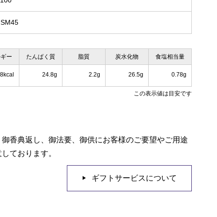
x100
HSM45
ルギー
たんぱく質
脂質
炭水化物
食塩相当量
8kcal
24.8g
2.2g
26.5g
0.78g
この表示値は目安です
、御香典返し、御法要、御供にお客様のご要望やご用途
意しております。
ギフトサービスについて