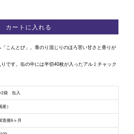
カートに入れる
る「こんとび」。青のり混じりのほろ苦い甘さと香りが
りです。缶の中には半切40枚が入ったアルミチャック
×2袋 缶入
国産）
製造後6ヶ月