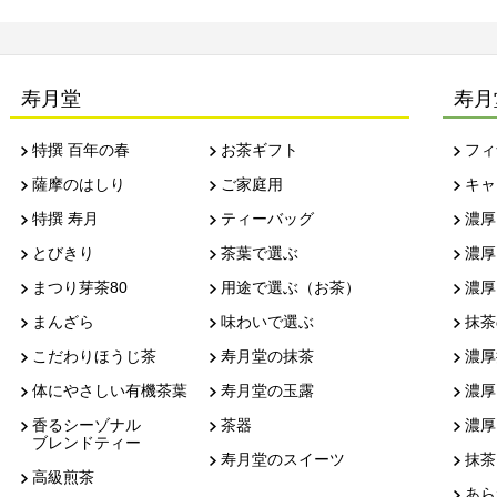
寿月堂
寿月
特撰 百年の春
お茶ギフト
フィ
薩摩のはしり
ご家庭用
キャ
特撰 寿月
ティーバッグ
濃厚
とびきり
茶葉で選ぶ
濃厚
まつり芽茶80
用途で選ぶ（お茶）
濃厚
まんざら
味わいで選ぶ
抹茶
こだわりほうじ茶
寿月堂の抹茶
濃厚
体にやさしい有機茶葉
寿月堂の玉露
濃厚
香るシーゾナル
茶器
濃厚
ブレンドティー
寿月堂のスイーツ
抹茶
高級煎茶
あら