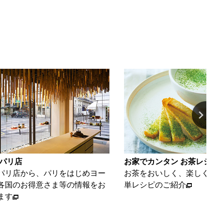
カンタン お茶レシピ
動画ギャラリー
おいしく、楽しくいただける簡
海苔とお茶を、美味しく楽
ピのご紹介
ご紹介いたします