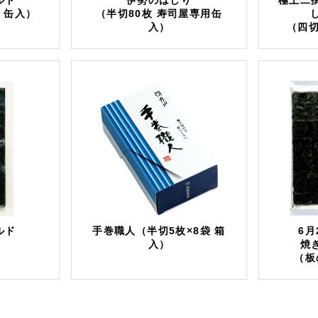
ルド
伊勢のはしり
極上二
 缶入）
（半切80枚 寿司屋専用缶
入）
（四切
ルド
手巻職人（半切5枚×8袋 箱
6月
）
入）
焼
（板