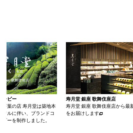
 歌舞伎座店
寿月堂 築地本店
座 歌舞伎座店から最新の情報
築地本店から、最新情報をお届
ます
す