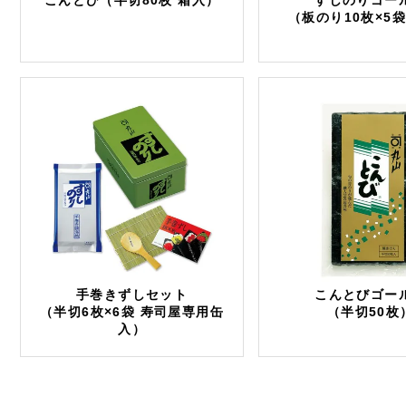
こんとび（半切80枚 箱入）
すしのりゴー
（板のり10枚×5袋
手巻きずしセット
こんとびゴー
（半切6枚×6袋 寿司屋専用缶
（半切50枚
入）