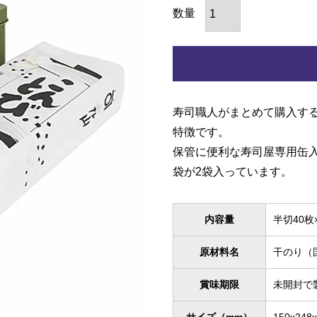
寿司職人がまとめて購入す
特徴です。
保管に便利な寿司屋専用缶入
袋が2袋入っています。
内容量
半切40枚
原材料名
干のり（
賞味期限
未開封で