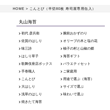
HOME
こんとび（半切80枚 寿司屋専用缶入）
丸山海苔
初代 彦兵衛
腕前おかずのり
佐賀のはしり
オリーブの木と塩の花
味三詩
柚子の村と山椒の郷
はしり草子
海苔ギフト
歌舞伎座店ボックス
バラエティセット
手巻職人
ご家庭用
こんとび
用途で選ぶ（海苔）
大はしり
サイズで選ぶ
浅草のはしり
味わいで選ぶ
焼きたて海苔