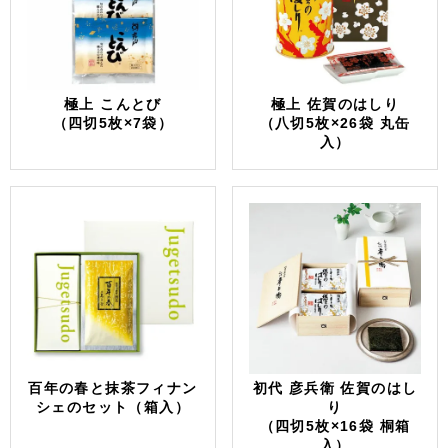
極上 こんとび
極上 佐賀のはしり
（四切5枚×7袋）
（八切5枚×26袋 丸缶
入）
百年の春と抹茶フィナン
初代 彦兵衛 佐賀のはし
シェのセット（箱入）
り
（四切5枚×16袋 桐箱
入）