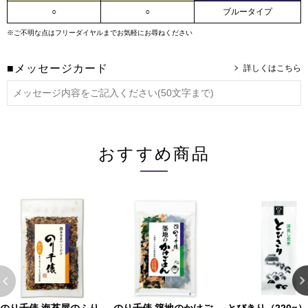
○
○
ブルータイプ
※ご不明な点はフリーダイヤルまでお気軽にお尋ねください
■メッセージカード
おすすめ商品
のり千俵 海苔屋のふり
のり千俵 築地のかけご
とびきり（220g）