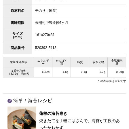
原材料名
干のり（国産）
賞味期限
未開封で製造後6ヶ月
サイズ
161x270x31
（mm）
商品番号
520392-F418
エネルギ
たんぱく
食塩相当
栄養成分表示
脂質
炭水化物
ー
質
量
１袋4切5枚
11kcal
1.6g
0.1g
1.7g
0.05g
（3.75g）当たり
この表示値は目安です
簡単！海苔レシピ
蓮根の海苔巻き
焼きたてを手軽にはさんで、海苔が主役のあ
ったかおかず