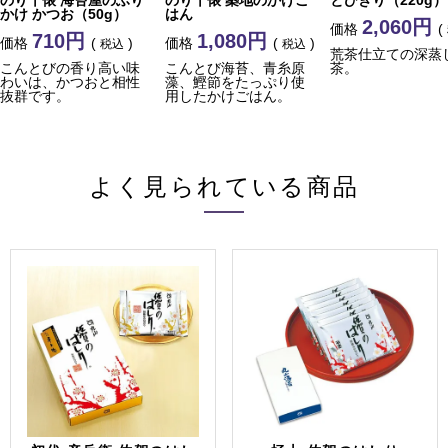
かけ かつお（50g）
はん
2,060
価格
710
1,080
価格
価格
税込
税込
荒茶仕立ての深蒸
こんとびの香り高い味
こんとび海苔、青糸原
茶。
わいは、かつおと相性
藻、鰹節をたっぷり使
抜群です。
用したかけごはん。
よく見られている商品