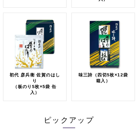
初代 彦兵衛 佐賀のはし
味三詩（四切5枚×12袋
り
箱入）
（板のり5枚×5袋 缶
入）
ピックアップ