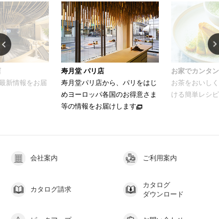
店
寿月堂 パリ店
お家でカンタン
最新情報をお届
寿月堂パリ店から、パリをはじ
お茶をおいしく
めヨーロッパ各国のお得意さま
ける簡単レシピ
等の情報をお届けします
会社案内
ご利用案内
カタログ
カタログ請求
ダウンロード