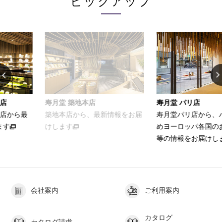
ピックアップ
店
寿月堂 パリ店
お家でカンタン
最新情報をお届
寿月堂パリ店から、パリをはじ
お茶をおいしく
めヨーロッパ各国のお得意さま
ける簡単レシピ
等の情報をお届けします
会社案内
ご利用案内
カタログ
カタログ請求