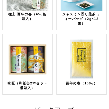
極上 百年の春（45g缶
ジャスミン香り煎茶 テ
箱入）
ィーバッグ（2g×12
袋）
味匠（和紙缶2本セット
百年の春（100g）
桐箱入）