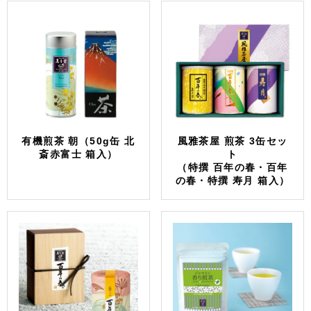
有機煎茶 朝（50g缶 北
風雅茶屋 煎茶 3缶セッ
斎赤富士 箱入）
ト
（特撰 百年の春・百年
の春・特撰 寿月 箱入）