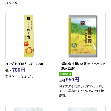
ほうじ茶。
ほい炉あげ ほうじ茶（100g）
甘露の森 有機むぎ茶 ティーバッグ
（5g×12袋）
780
価格
煎りたての香ばしさ。
950
価格
発芽大麦を使用した栄養たっぷり
で、甘露水のような味わいの有機
麦茶。