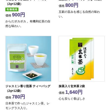
（2g×12袋）
800
価格
五穀の旨みを感じる自然の味わ
900
価格
い。
からだポカポカ 。有機和紅茶の自
然な味わい。
ジャスミン香り煎茶 ティーバッグ
抹茶入り玄米茶 2袋
（2g×12袋）
1,640
価格
780
価格
心も安らぐ香ばしさ
日本茶で作ったジャスミン茶。レ
モングラス入り。