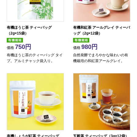
有機ほうじ茶 ティーバッグ
有機和紅茶 アールグレイ ティーバ
（2g×15袋）
ッグ（2g×12袋）
750
980
価格
価格
有機ほうじ茶のティーバッグ タイ
自然発酵でまろやかな味わいの有
プ。アルミチャック袋入り。
機栽培の和紅茶アールグレイ。
有機しょうが紅茶 ティーバッグ
五穀茶 ティーバッグ（3g×12袋）