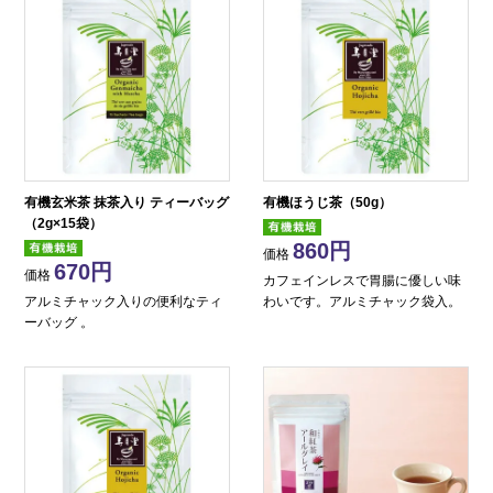
有機玄米茶 抹茶入り ティーバッグ
有機ほうじ茶（50g）
（2g×15袋）
860
価格
670
価格
カフェインレスで胃腸に優しい味
アルミチャック入りの便利なティ
わいです。アルミチャック袋入。
ーバッグ 。