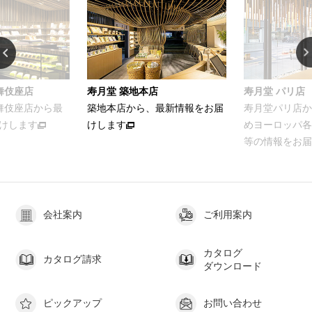
舞伎座店
寿月堂 築地本店
寿月堂 パリ店
歌舞伎座店から最
築地本店から、最新情報をお届
寿月堂パリ店か
けします
けします
めヨーロッパ各
等の情報をお届
会社案内
ご利用案内
カタログ
カタログ請求
ダウンロード
ピックアップ
お問い合わせ