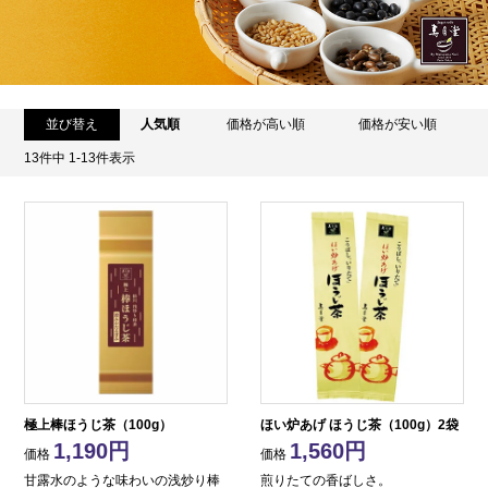
並び替え
人気順
価格が高い順
価格が安い順
13
件中
1
-
13
件表示
極上棒ほうじ茶（100g）
ほい炉あげ ほうじ茶（100g）2袋
1,190
1,560
価格
価格
甘露水のような味わいの浅炒り棒
煎りたての香ばしさ。