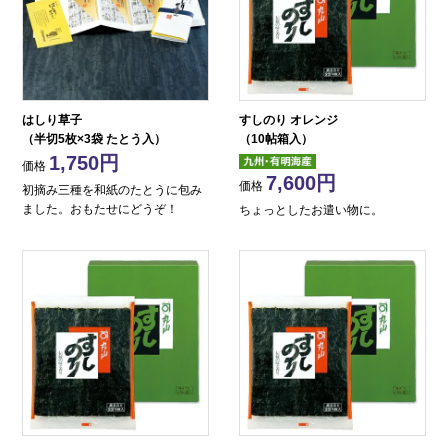
はしり草子
すしのり オレンジ
（半切5枚×3袋 たとう入）
（10帖箱入）
1,750
価格
7,600
価格
初摘み三種を和紙のたとうに包み
ました。おもたせにどうぞ！
ちょっとしたお遣い物に。