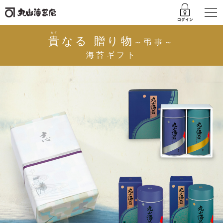
あて
貴
なる 贈り物
～弔事～
海苔ギフト