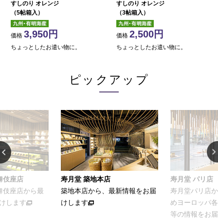
すしのり オレンジ
すしのり オレンジ
（5帖箱入）
（3帖箱入）
3,950
2,500
価格
価格
ちょっとしたお遣い物に。
ちょっとしたお遣い物に。
ピックアップ
舞伎座店
寿月堂 築地本店
寿月堂 パリ店
歌舞伎座店から最
築地本店から、最新情報をお届
寿月堂パリ店か
けします
けします
めヨーロッパ各
等の情報をお届