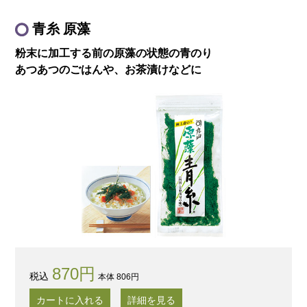
青糸 原藻
粉末に加工する前の
原藻の状態の青のり
あつあつのごはんや、
お茶漬けなどに
870円
本体 806円
カートに入れる
詳細を見る