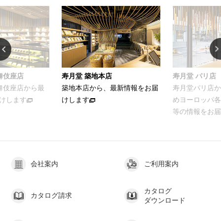
店
寿月堂 パリ店
お家でカンタン
、最新情報をお届
寿月堂パリ店から、パリをはじ
お茶をおいし
めヨーロッパ各国のお得意さま
ける簡単レシ
等の情報をお届けします
会社案内
ご利用案内
カタログ
カタログ請求
ダウンロード