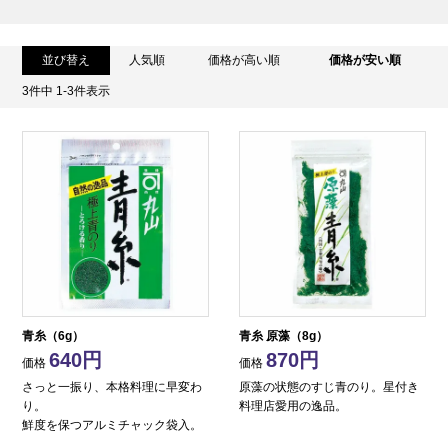
並び替え
人気順
価格が高い順
価格が安い順
3
件中
1
-
3
件表示
青糸（6g）
青糸 原藻（8g）
640
870
価格
価格
さっと一振り、本格料理に早変わ
原藻の状態のすじ青のり。星付き
り。
料理店愛用の逸品。
鮮度を保つアルミチャック袋入。