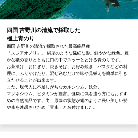
四国 吉野川の清流で採取した
極上青のり
四国 吉野川の清流で採取された最高級品種
「スジアオノリ」。
絹糸のような繊細な形。鮮やかな緑色。豊
かな磯の香りとともに口の中でスッーととける青のりです。
お茶漬け、おにぎり、焼きそば、お好み焼き、パスタなどの料
理に、ふりかけたり、混ぜ込むだけで味や見栄えを簡単に引き
立たせることが出来ます。
また、現代人に不足しがちなカルシウム、鉄分、
マグネシウム、ビタミンが豊富。健康に気を遣う方にもおすす
めの自然食品です。尚、原藻の状態が絹のように長い美しい髪
や糸を連想させため「青糸」と名付けました。