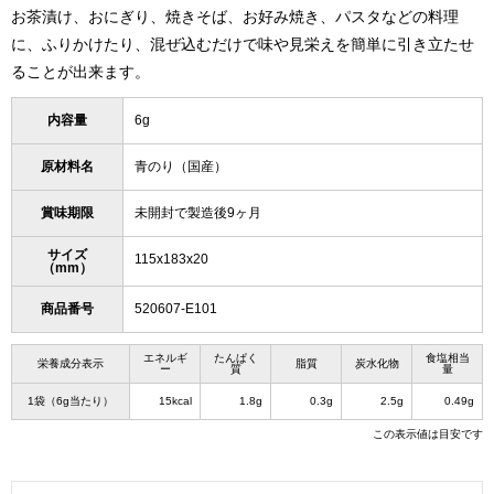
お茶漬け、おにぎり、焼きそば、お好み焼き、パスタなどの料理
に、ふりかけたり、混ぜ込むだけで味や見栄えを簡単に引き立たせ
ることが出来ます。
内容量
6g
原材料名
青のり（国産）
賞味期限
未開封で製造後9ヶ月
サイズ
115x183x20
（mm）
商品番号
520607-E101
エネルギ
たんぱく
食塩相当
栄養成分表示
脂質
炭水化物
ー
質
量
1袋（6g当たり）
15kcal
1.8g
0.3g
2.5g
0.49g
この表示値は目安です