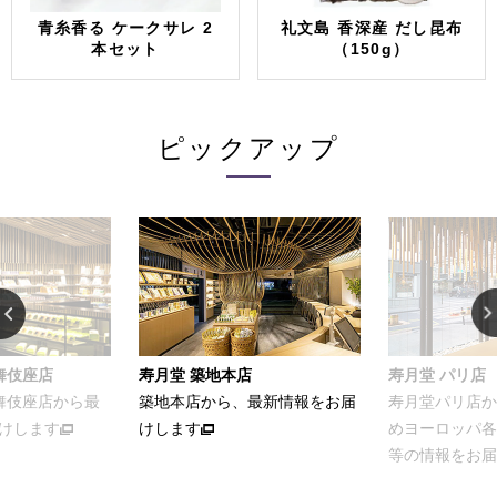
青糸香る ケークサレ 2
礼文島 香深産 だし昆布
本セット
（150g）
ピックアップ
本店
寿月堂 パリ店
お家でカンタ
、最新情報をお届
寿月堂パリ店から、パリをはじ
お茶をおいし
めヨーロッパ各国のお得意さま
ける簡単レシ
等の情報をお届けします