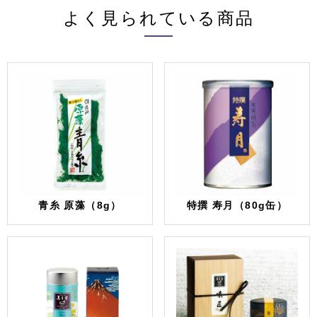
よく見られている商品
青糸 原藻（8g）
特撰 寿月（80g缶）