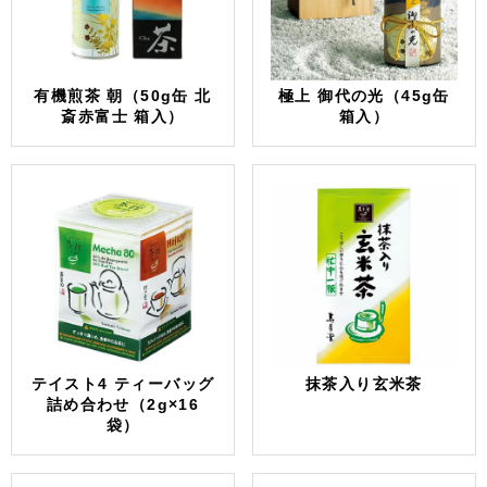
有機煎茶 朝（50g缶 北
極上 御代の光（45g缶
斎赤富士 箱入）
箱入）
テイスト4 ティーバッグ
抹茶入り玄米茶
詰め合わせ（2g×16
袋）