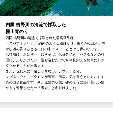
四国 吉野川の清流で採取した
極上青のり
四国 吉野川の清流で採取された最高級品種
「スジアオノリ」。
絹糸のような繊細な形。鮮やかな緑色。豊
かな磯の香りとともに口の中でスッーととける青のりです。
お茶漬け、おにぎり、焼きそば、お好み焼き、パスタなどの料
理に、ふりかけたり、混ぜ込むだけで味や見栄えを簡単に引き
立たせることが出来ます。
また、現代人に不足しがちなカルシウム、鉄分、
マグネシウム、ビタミンが豊富。健康に気を遣う方にもおすす
めの自然食品です。尚、原藻の状態が絹のように長い美しい髪
や糸を連想させため「青糸」と名付けました。