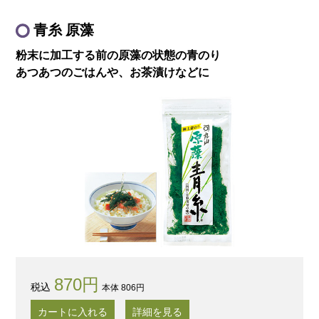
青糸 原藻
粉末に加工する前の
原藻の状態の青のり
あつあつのごはんや、
お茶漬けなどに
870円
本体 806円
カートに入れる
詳細を見る