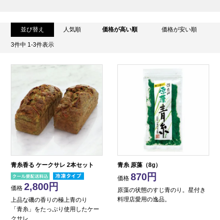
並び替え
人気順
価格が高い順
価格が安い順
3
件中
1
-
3
件表示
青糸香る ケークサレ 2本セット
青糸 原藻（8g）
870
価格
2,800
価格
原藻の状態のすじ青のり。星付き
料理店愛用の逸品。
上品な磯の香りの極上青のり
「青糸」をたっぷり使用したケー
クサレ