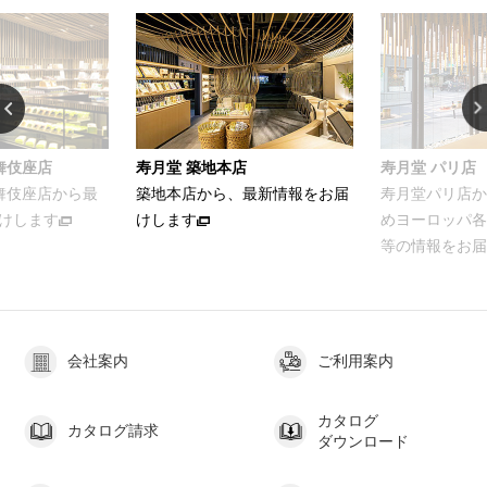
舞伎座店
寿月堂 築地本店
寿月堂 パリ店
歌舞伎座店から最
築地本店から、最新情報をお届
寿月堂パリ店か
けします
けします
めヨーロッパ各
等の情報をお届
会社案内
ご利用案内
カタログ
カタログ請求
ダウンロード