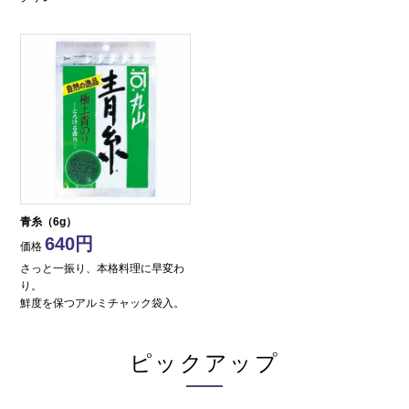
青糸（6g）
640
価格
さっと一振り、本格料理に早変わ
り。
鮮度を保つアルミチャック袋入。
ピックアップ