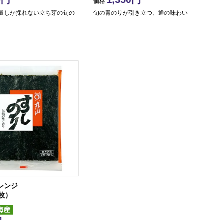
価格
量しか採れない立ち芽の旬の
旬の青のりが引き立つ、通の味わい
レンジ
枚）