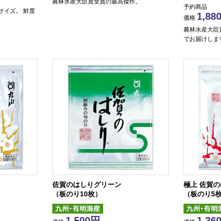
農林水産大臣賞受賞の最高傑作。
予約商品
サイズ。 鮮度
1,88
価格
。
農林水産大臣
でお届けしま
佐賀のはしりグリーン
極上 佐賀
（板のり10枚）
（板のり5
1,500
1,36