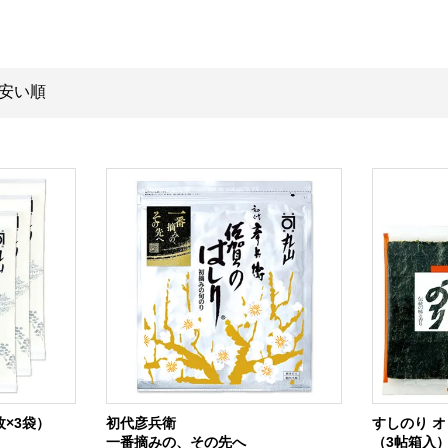
安い順
枚×3袋）
初代彦兵衛
すしのり 
一番摘みの、その先へ
（3帖箱入