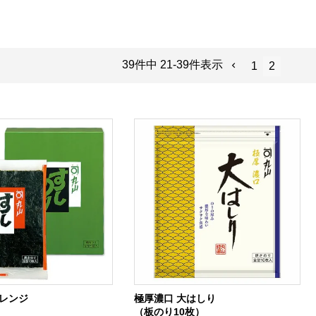
39
件中
21
-
39
件表示
1
2
オレンジ
極厚濃口 大はしり
）
（板のり10枚）