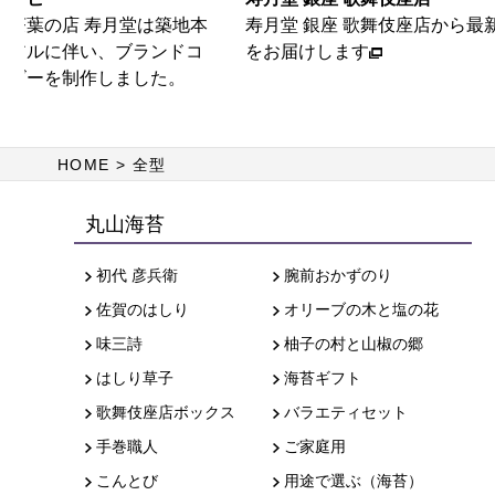
・茶葉の店 寿月堂は築地本
寿月堂 銀座 歌舞伎座店から最
ーアルに伴い、ブランドコ
をお届けします
ービーを制作しました。
HOME
全型
丸山海苔
初代 彦兵衛
腕前おかずのり
佐賀のはしり
オリーブの木と塩の花
味三詩
柚子の村と山椒の郷
はしり草子
海苔ギフト
歌舞伎座店ボックス
バラエティセット
手巻職人
ご家庭用
こんとび
用途で選ぶ（海苔）