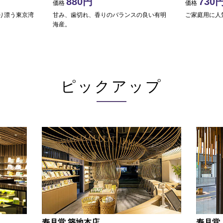
880
730
価格
価格
り漂う東京湾
甘み、歯切れ、香りのバランスの良い有明
ご家庭用に人
海産。
ピックアップ
寿月堂 築地本店
寿月堂