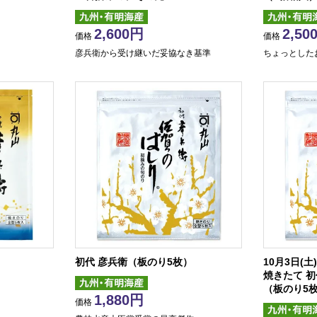
2,600
2,50
価格
価格
彦兵衛から受け継いだ妥協なき基準
ちょっとした
初代 彦兵衛（板のり5枚）
10月3日(土
焼きたて 初
（板のり5
1,880
価格