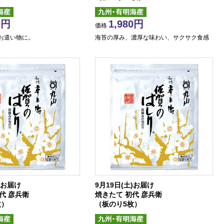
0
1,980
価格
お遣い物に。
海苔の厚み、濃厚な味わい、サクサク食感
)お届け
9月19日(土)お届け
代 彦兵衛
焼きたて 初代 彦兵衛
枚）
（板のり5枚）