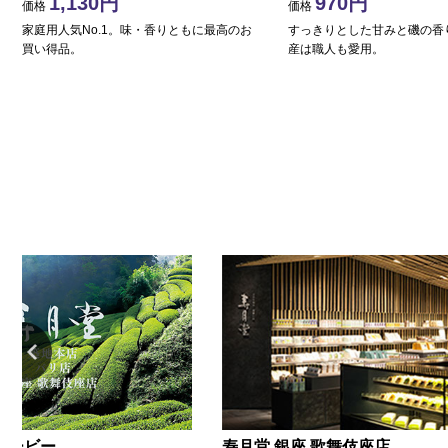
1,130
970
価格
価格
家庭用人気No.1。味・香りともに最高のお
すっきりとした甘みと磯の香
買い得品。
産は職人も愛用。
ムービー
寿月堂 銀座 歌舞伎座店