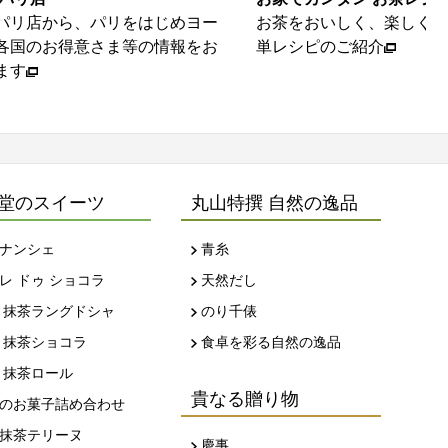
パリ店から、パリをはじめヨー
お茶をおいしく、楽しくい
各国のお得意さま等の情報をお
単レシピのご紹介
ます
堂のスイーツ
丸山特撰 自然の逸品
ナンシェ
青糸
レ ドゥ ショコラ
天然だし
 抹茶ラングドシャ
のり千俵
 抹茶ショコラ
食卓を彩る自然の逸品
 抹茶ロール
貴なる贈り物
のお菓子詰め合わせ
抹茶テリーヌ
慶事