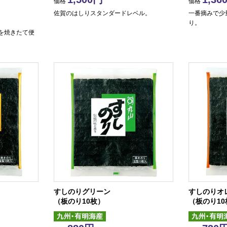
価格
価格
佐賀のはしりスタンダードレベル。
一番摘みで少
り。
を焼きたて便
すしのりグリーン
すしのりオ
（板のり10枚）
（板のり10