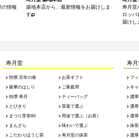
新の情報
築地本店から、最新情報をお届けしま
寿月堂
す
ロッパ
届けし
寿月堂
寿月
特撰 百年の春
お茶ギフト
フィ
薩摩のはしり
ご家庭用
キャ
特撰 寿月
ティーバッグ
濃厚
とびきり
茶葉で選ぶ
濃厚
まつり芽茶80
用途で選ぶ（お茶）
濃厚
まんざら
味わいで選ぶ
抹茶
こだわりほうじ茶
寿月堂の抹茶
濃厚