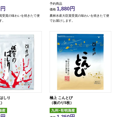
予約商品
0
1,880
価格
賞受賞の味わいを焼きたて便
農林水産大臣賞受賞の味わいを焼きたて便
す。
でお届けします。
のはしり
極上 こんとび
枚）
（板のり5枚）
0
1,350