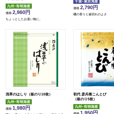
2,790
価格
2,960
価格
磯の香りと歯切れのよさ
ちょっとしたお遣い物に。
浅草のはしり（板のり10枚）
初代 彦兵衛こんとび
（板のり5枚）
1,980
価格
1,950
価格