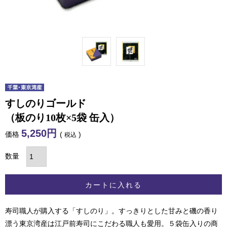
すしのりゴールド
（板のり10枚×5袋 缶入）
5,250
価格
税込
カートに入れる
寿司職人が購入する「すしのり」。すっきりとした甘みと磯の香り
漂う東京湾産は江戸前寿司にこだわる職人も愛用。５袋缶入りの商