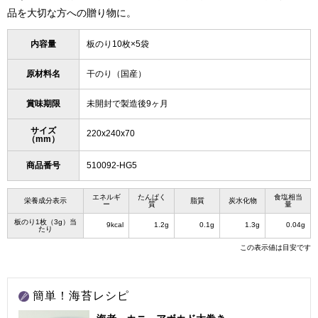
品を大切な方への贈り物に。
内容量
板のり10枚×5袋
原材料名
干のり（国産）
賞味期限
未開封で製造後9ヶ月
サイズ
220x240x70
（mm）
商品番号
510092-HG5
エネルギ
たんぱく
食塩相当
栄養成分表示
脂質
炭水化物
ー
質
量
板のり1枚（3g）当
9kcal
1.2g
0.1g
1.3g
0.04g
たり
この表示値は目安です
簡単！海苔レシピ