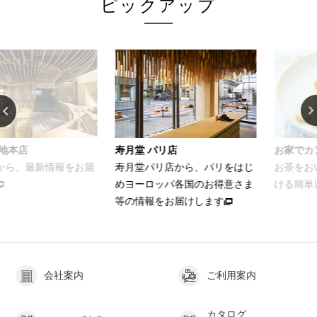
ピックアップ
店
寿月堂 パリ店
お家でカンタン
最新情報をお届
寿月堂パリ店から、パリをはじ
お茶をおいしく
めヨーロッパ各国のお得意さま
ける簡単レシピ
等の情報をお届けします
会社案内
ご利用案内
カタログ