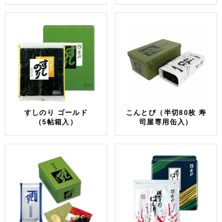
すしのり ゴールド
こんとび（半切80枚 寿
（5帖箱入）
司屋専用缶入）