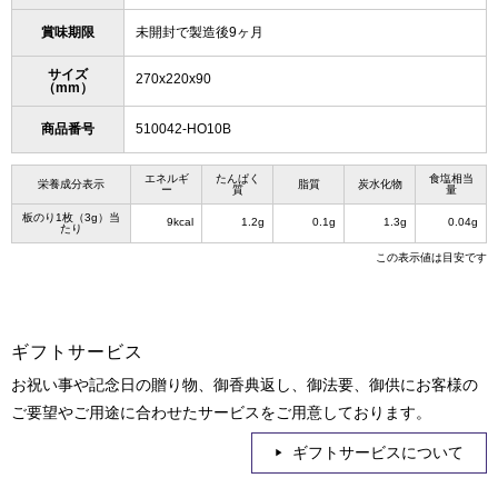
賞味期限
未開封で製造後9ヶ月
サイズ
270x220x90
（mm）
商品番号
510042-HO10B
エネルギ
たんぱく
食塩相当
栄養成分表示
脂質
炭水化物
ー
質
量
板のり1枚（3g）当
9kcal
1.2g
0.1g
1.3g
0.04g
たり
この表示値は目安です
ギフトサービス
お祝い事や記念日の贈り物、御香典返し、御法要、御供にお客様の
ご要望やご用途に合わせたサービスをご用意しております。
ギフトサービスについて