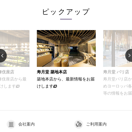
ピックアップ
舞伎座店
寿月堂 築地本店
寿月堂 パリ店
歌舞伎座店から最
築地本店から、最新情報をお届
寿月堂パリ店か
けします
けします
めヨーロッパ各
等の情報をお届
会社案内
ご利用案内