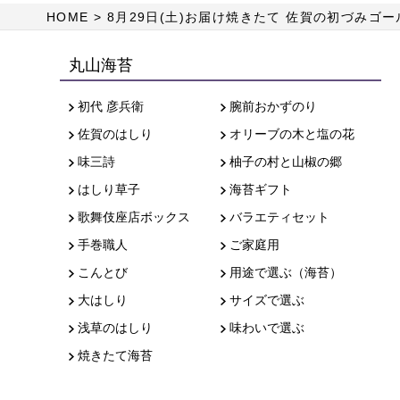
HOME
8月29日(土)お届け焼きたて 佐賀の初づみゴー
丸山海苔
初代 彦兵衛
腕前おかずのり
佐賀のはしり
オリーブの木と塩の花
味三詩
柚子の村と山椒の郷
はしり草子
海苔ギフト
歌舞伎座店ボックス
バラエティセット
手巻職人
ご家庭用
こんとび
用途で選ぶ（海苔）
大はしり
サイズで選ぶ
浅草のはしり
味わいで選ぶ
焼きたて海苔