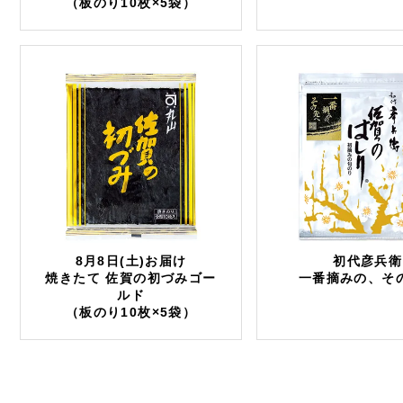
（板のり10枚×5袋）
8月8日(土)お届け
初代彦兵衛
焼きたて 佐賀の初づみゴー
一番摘みの、そ
ルド
（板のり10枚×5袋）