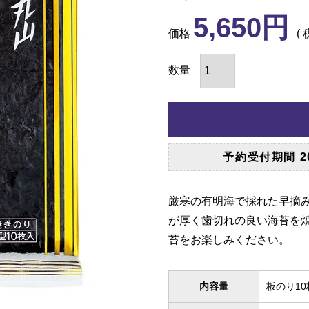
5,650
価格
予約受付期間
2
厳寒の有明海で採れた早摘み
が厚く歯切れの良い海苔を
苔をお楽しみください。
内容量
板のり10