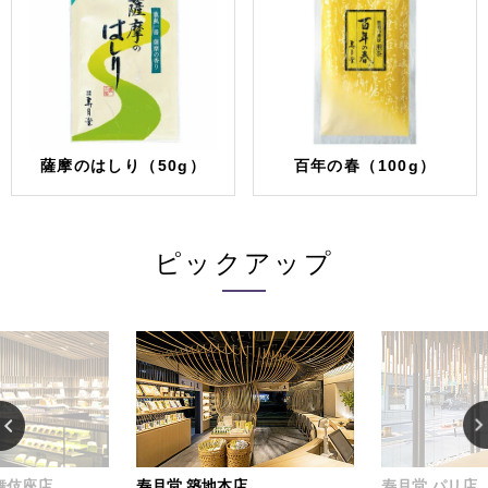
薩摩のはしり（50g）
百年の春（100g）
ピックアップ
舞伎座店
寿月堂 築地本店
寿月堂 パリ店