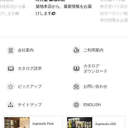
歌舞伎座店から最
築地本店から、最新情報をお届
寿月堂パリ店か
けします
けします
めヨーロッパ各
等の情報をお届
会社案内
ご利用案内
カタログ
カタログ請求
ダウンロード
ピックアップ
お問い合わせ
サイトマップ
ENGLISH
Jugetsudo Paris
Jugetsudo USA