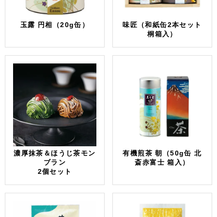
玉露 円相（20g缶）
味匠（和紙缶2本セット
桐箱入）
濃厚抹茶＆ほうじ茶モン
有機煎茶 朝（50g缶 北
ブラン
斎赤富士 箱入）
2個セット