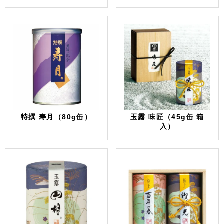
特撰 寿月（80g缶）
玉露 味匠（45g缶 箱
入）