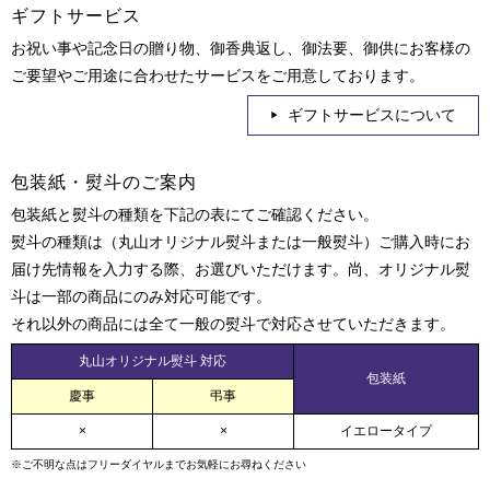
ギフトサービス
お祝い事や記念日の贈り物、御香典返し、御法要、御供にお客様の
ご要望やご用途に合わせたサービスをご用意しております。
ギフトサービスについて
包装紙・熨斗のご案内
包装紙と熨斗の種類を下記の表にてご確認ください。
熨斗の種類は（丸山オリジナル熨斗または一般熨斗）ご購入時にお
届け先情報を入力する際、お選びいただけます。尚、オリジナル熨
斗は一部の商品にのみ対応可能です。
それ以外の商品には全て一般の熨斗で対応させていただきます。
丸山オリジナル熨斗 対応
包装紙
慶事
弔事
×
×
イエロータイプ
※ご不明な点はフリーダイヤルまでお気軽にお尋ねください