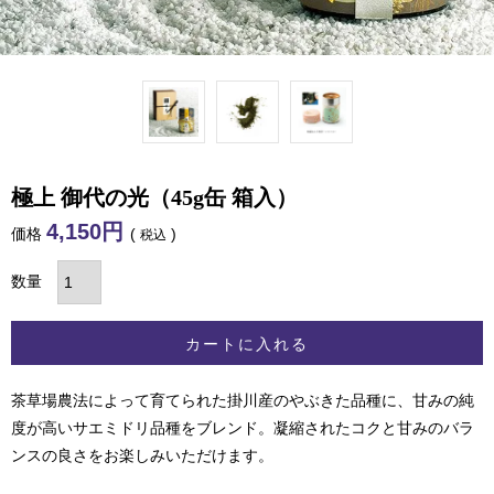
極上 御代の光（45g缶 箱入）
4,150
価格
税込
カートに入れる
茶草場農法によって育てられた掛川産のやぶきた品種に、甘みの純
度が高いサエミドリ品種をブレンド。凝縮されたコクと甘みのバラ
ンスの良さをお楽しみいただけます。