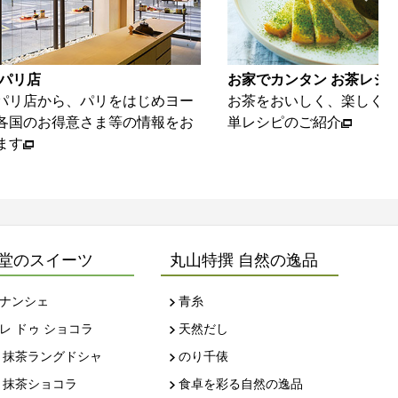
でカンタン お茶レシピ
動画ギャラリー
をおいしく、楽しくいただける簡
海苔とお茶を、美味し
シピのご紹介
ご紹介いたします
堂のスイーツ
丸山特撰 自然の逸品
ナンシェ
青糸
レ ドゥ ショコラ
天然だし
 抹茶ラングドシャ
のり千俵
 抹茶ショコラ
食卓を彩る自然の逸品