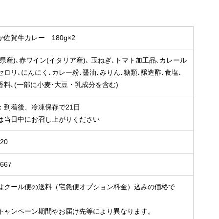
佐賀牛カレー 180g×2
県産)､赤ワイン(イタリア産)､ 玉ねぎ､トマト加工品､カレール
セロリ､にんにく､カレー粉､醤油､みりん､糖類､醸造酢､食塩､
香料､(一部に小麦･大豆・乳成分を含む)
：到着後、冷凍保存で21日
は当日中にお召し上がりください
x20
S667
はクール便の送料（宅急便オプション料金）込みの価格で
ャンペーン期間やお届け先等により異なります。