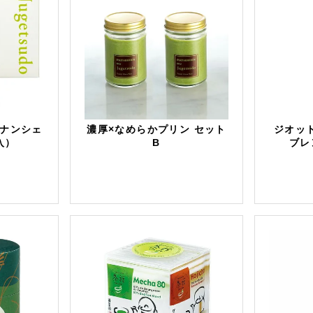
ナンシェ
濃厚×なめらかプリン セット
ジオッ
入）
B
ブレ