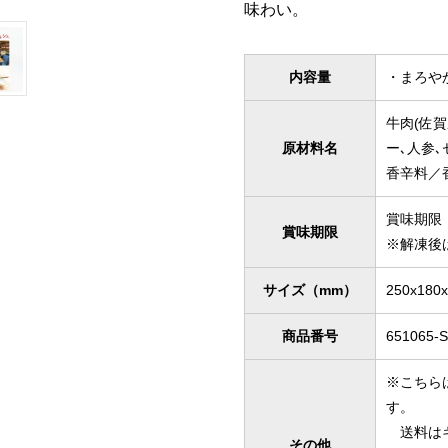
味わい。
内容量
・まろやか
牛肉(佐賀
原材料名
ー､人参､
香辛料／
賞味期限
賞味期限
※解凍後
サイズ（mm）
250x180
商品番号
651065-
※こちら
す。
送料はキ
その他