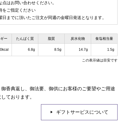
点はお問い合わせください。
時をご指定ください
日までに頂いたご注文が同週の金曜日発送となります。
ルギー
たんぱく質
脂質
炭水化物
食塩相当量
0kcal
6.8g
8.5g
14.7g
1.5g
この表示値は目安です
、御香典返し、御法要、御供にお客様のご要望やご用途
意しております。
ギフトサービスについて