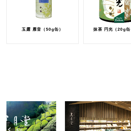
玉露 雁音（50g缶）
抹茶 円光（20g缶