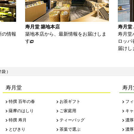
寿月堂 パリ店
お家
お届けしま
寿月堂パリ店から、パリをはじめヨー
お茶
ロッパ各国のお得意さま等の情報をお
単レ
届けします
2袋）
寿月堂
寿月
特撰 百年の春
お茶ギフト
フィ
薩摩のはしり
ご家庭用
キャ
特撰 寿月
ティーバッグ
濃厚
とびきり
茶葉で選ぶ
濃厚