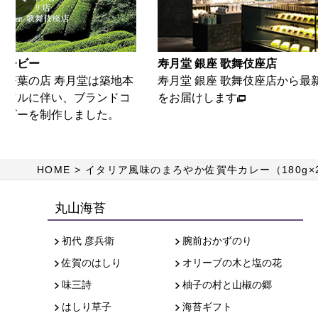
銀座 歌舞伎座店
寿月堂 築地本店
銀座 歌舞伎座店から最新の情報
築地本店から、最新情報を
します
す
HOME
イタリア風味のまろやか佐賀牛カレー（180g×
丸山海苔
初代 彦兵衛
腕前おかずのり
佐賀のはしり
オリーブの木と塩の花
味三詩
柚子の村と山椒の郷
はしり草子
海苔ギフト