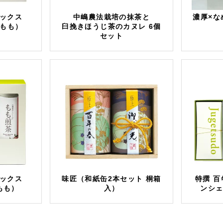
ボックス
中嶋農法栽培の抹茶と
濃厚×な
もも）
臼挽きほうじ茶のカヌレ 6個
セット
ボックス
味匠（和紙缶2本セット 桐箱
特撰 
もも）
入）
ンシ