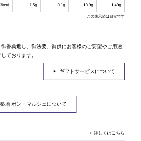
3kcal
1.5g
0.1g
10.9g
1.49g
この表示値は目安です
、御香典返し、御法要、御供にお客様のご要望やご用途
意しております。
ギフトサービスについて
築地 ボン・マルシェについて