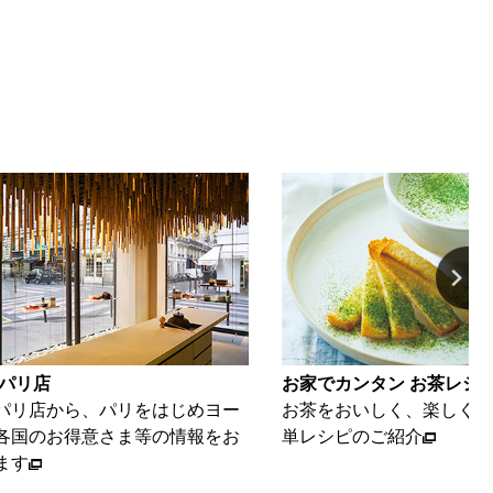
カンタン お茶レシピ
動画ギャラリー
おいしく、楽しくいただける簡
海苔とお茶を、美味しく楽
ピのご紹介
ご紹介いたします