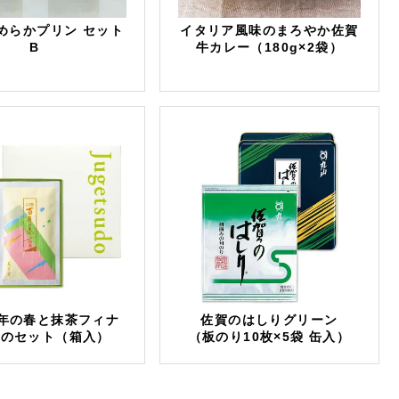
めらかプリン セット
イタリア風味のまろやか佐賀
B
牛カレー（180g×2袋）
百年の春と抹茶フィナ
佐賀のはしりグリーン
ェのセット（箱入）
（板のり10枚×5袋 缶入）