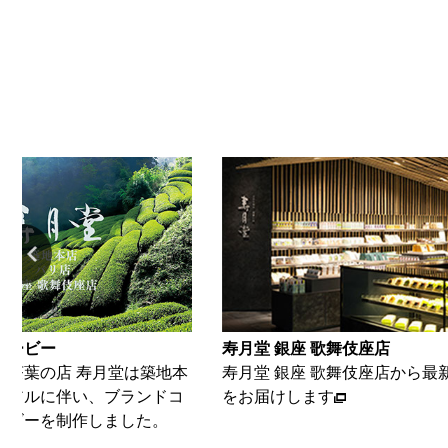
 歌舞伎座店
寿月堂 築地本店
座 歌舞伎座店から最新の情報
築地本店から、最新情報をお届
ます
す