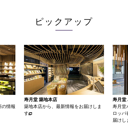
ピックアップ
寿月堂 パリ店
お家で
けしま
寿月堂パリ店から、パリをはじめヨー
お茶を
ロッパ各国のお得意さま等の情報をお
単レシ
届けします