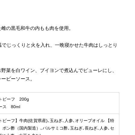
た雌の黒毛和牛の内もも肉を使用。
温でじっくりと火を入れ、一晩寝かせた牛肉はしっとり
味野菜を白ワイン、ブイヨンで煮込んでピューレにし、
レービーソース。
ビーフ 200g
ス 80ml
トビーフ】牛肉(佐賀県産)､玉ねぎ､人参､オリーブオイル 【特
】ポン酢（国内製造）､バルサミコ酢､玉ねぎ､長ねぎ､人参､セ