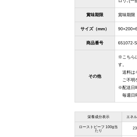
ロリ､(
賞味期限
賞味期限
サイズ（mm）
90×200×
商品番号
651072-
※こちら
す。
送料はキ
その他
ご不明な
※配送日
毎週日曜
栄養成分表示
エネ
ローストビーフ 100g当
23
たり