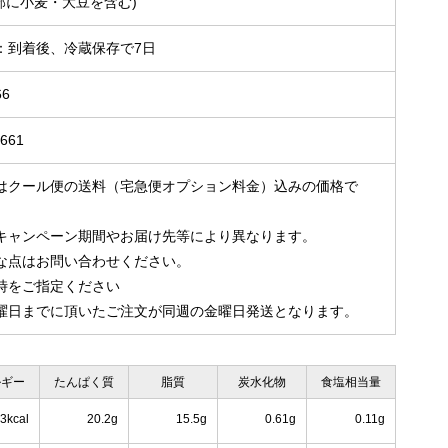
一部に小麦・大豆を含む)
：到着後、冷蔵保存で7日
66
S661
はクール便の送料（宅急便オプション料金）込みの価格で
ャンペーン期間やお届け先等により異なります。
点はお問い合わせください。
時をご指定ください
日までに頂いたご注文が同週の金曜日発送となります。
ルギー
たんぱく質
脂質
炭水化物
食塩相当量
3kcal
20.2g
15.5g
0.61g
0.11g