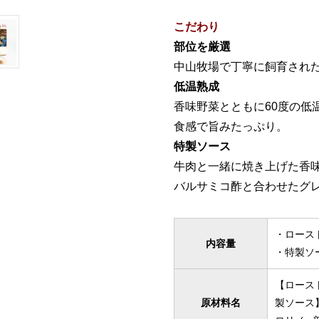
こだわり
部位を厳選
中山牧場で丁寧に飼育され
低温熟成
香味野菜とともに60度の低
食感で旨みたっぷり。
特製ソース
牛肉と一緒に焼き上げた香
バルサミコ酢と合わせたグ
・ロースト
内容量
・特製ソー
【ロース
原材料名
製ソース