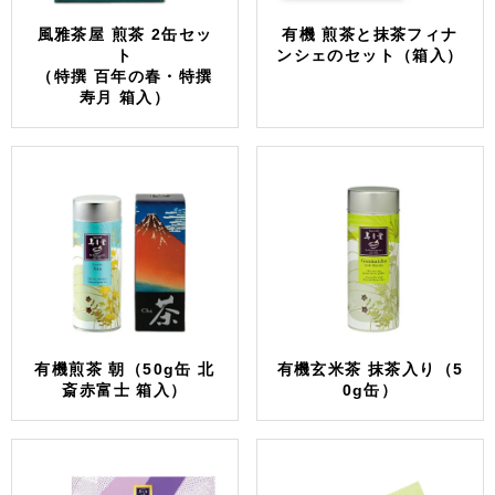
風雅茶屋 煎茶 2缶セッ
有機 煎茶と抹茶フィナ
ト
ンシェのセット（箱入）
（特撰 百年の春・特撰
寿月 箱入）
有機煎茶 朝（50g缶 北
有機玄米茶 抹茶入り（5
斎赤富士 箱入）
0g缶）