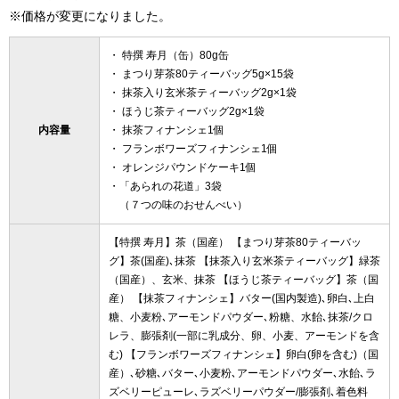
※価格が変更になりました。
・ 特撰 寿月（缶）80g缶
・ まつり芽茶80ティーバッグ5g×15袋
・ 抹茶入り玄米茶ティーバッグ2g×1袋
・ ほうじ茶ティーバッグ2g×1袋
内容量
・ 抹茶フィナンシェ1個
・ フランボワーズフィナンシェ1個
・ オレンジパウンドケーキ1個
・「あられの花道」3袋
（７つの味のおせんべい）
【特撰 寿月】茶（国産） 【まつり芽茶80ティーバッ
グ】茶(国産)､抹茶 【抹茶入り玄米茶ティーバッグ】緑茶
（国産）、玄米、抹茶 【ほうじ茶ティーバッグ】茶（国
産） 【抹茶フィナンシェ】バター(国内製造)､卵白､上白
糖、小麦粉､アーモンドパウダー､粉糖、水飴､抹茶/クロ
レラ、膨張剤(一部に乳成分、卵、小麦、アーモンドを含
む) 【フランボワーズフィナンシェ】卵白(卵を含む)（国
産）､砂糖､バター､小麦粉､アーモンドパウダー､水飴､ラ
ズベリーピューレ､ラズベリーパウダー/膨張剤､着色料