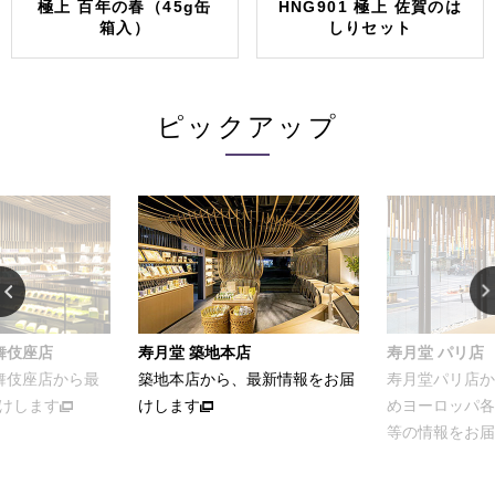
極上 百年の春（45g缶
HNG901 極上 佐賀のは
箱入）
しりセット
ピックアップ
舞伎座店
寿月堂 築地本店
寿月堂 パリ店
歌舞伎座店から最
築地本店から、最新情報をお届
寿月堂パリ店か
けします
けします
めヨーロッパ各
等の情報をお届