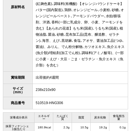
(紅麹色素)､調味料(有機酸) 【オレンジパウンドケーキ】
原材料名
バター(国内製造)､鶏卵､オレンジピール､小麦粉､砂糖､オ
レンジピールペースト､アーモンドパウダー､水飴/膨張
剤、洋酒､香料(一部に乳成分、卵、小麦、アーモンドを
含む) 【あられの花道】もち米(国産)､うるち米(国産)､植
物油脂､醤油､砂糖､昆布加工品(昆布、醸造酢、ゼラチ
ン)､海苔、えび､黒胡麻､食塩､アオサ、醤油加工品(つゆ､
醤油)、みりん、でん粉分解物､カツオエキス､魚介エキス
(魚介類)/増粘剤(加工でん粉)､調味料(アミノ酸等)、(一部
に小麦・えび・大豆・ごま・ゼラチン・魚介エキス（魚
介類）を含む）
賞味期限
出荷後約4週間
サイズ
238x210x90
（mm）
商品番号
510519-HNG306
エネルギ
たんぱく
食塩相当
栄養成分表示
脂質
炭水化物
ー
質
量
抹茶フィナンシェ
180.9kcal
2.3g
10.5g
19.2g
0.1g
1個当たり