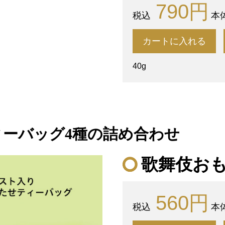
790円
本体
カートに入れる
40g
ィーバッグ4種の詰め合わせ
歌舞伎お
560円
本体