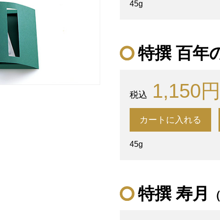
45g
特撰 百年
1,150
カートに入れる
45g
特撰 寿月