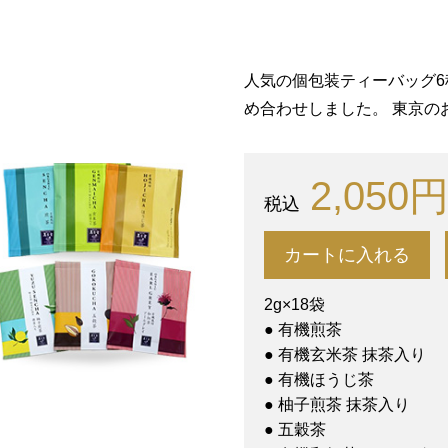
人気の個包装ティーバッグ
め合わせしました。 東京の
2,050
カートに入れる
2g×18袋
● 有機煎茶
● 有機玄米茶 抹茶入り
● 有機ほうじ茶
● 柚子煎茶 抹茶入り
● 五穀茶