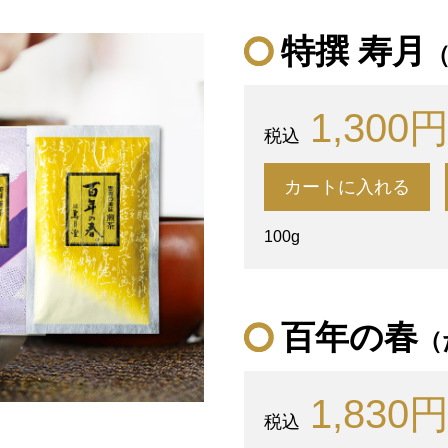
特撰 寿月
1,300
カートに入れる
100g
百年の春
（
1,830