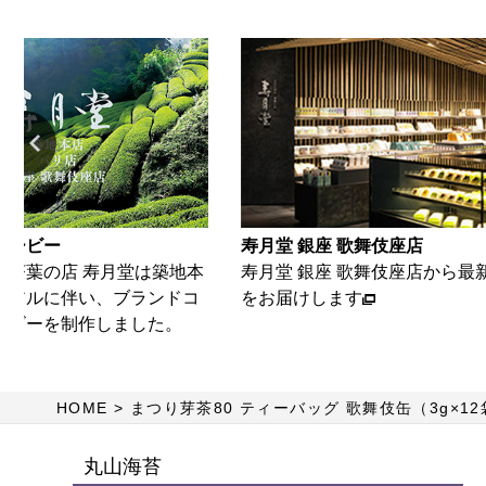
寿月堂 銀座 歌舞伎座店
 寿月堂は築地本
寿月堂 銀座 歌舞伎座店から最新の情報
伴い、ブランドコ
をお届けします
制作しました。
HOME
まつり芽茶80 ティーバッグ 歌舞伎缶（3g×12
丸山海苔