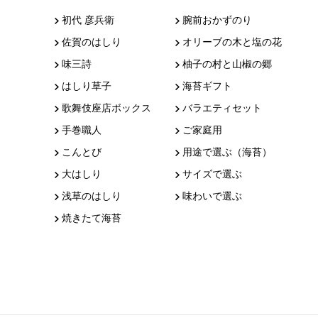
初代 彦兵衛
腕前おかずのり
佐賀のはしり
オリーブの木と塩の花
味三詩
柚子の村と山椒の郷
はしり草子
海苔ギフト
歌舞伎座店ボックス
バラエティセット
手巻職人
ご家庭用
こんとび
用途で選ぶ（海苔）
大はしり
サイズで選ぶ
浅草のはしり
味わいで選ぶ
焼きたて海苔