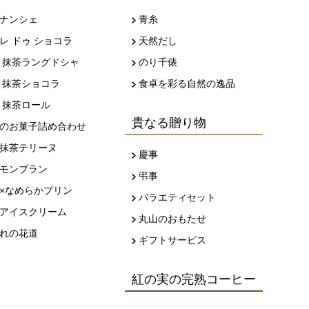
ナンシェ
青糸
レ ドゥ ショコラ
天然だし
 抹茶ラングドシャ
のり千俵
 抹茶ショコラ
食卓を彩る自然の逸品
 抹茶ロール
貴なる贈り物
のお菓子詰め合わせ
抹茶テリーヌ
慶事
モンブラン
弔事
×なめらかプリン
バラエティセット
アイスクリーム
丸山のおもたせ
れの花道
ギフトサービス
紅の実の完熟コーヒー