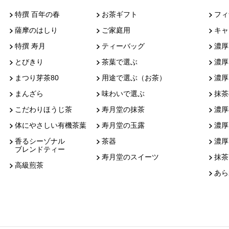
特撰 百年の春
お茶ギフト
フィ
薩摩のはしり
ご家庭用
キャ
特撰 寿月
ティーバッグ
濃厚
とびきり
茶葉で選ぶ
濃厚
まつり芽茶80
用途で選ぶ（お茶）
濃厚
まんざら
味わいで選ぶ
抹茶
こだわりほうじ茶
寿月堂の抹茶
濃厚
体にやさしい有機茶葉
寿月堂の玉露
濃厚
香るシーゾナル
茶器
濃厚
ブレンドティー
寿月堂のスイーツ
抹茶
高級煎茶
あら