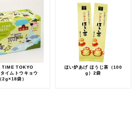
 TIME TOKYO
ほい炉あげ ほうじ茶（100
ータイムトウキョウ
g）2袋
（2g×18袋）