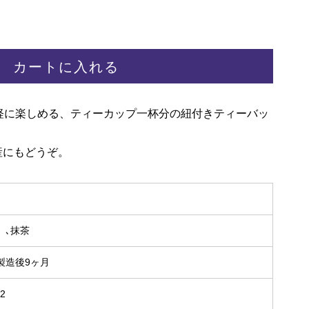
カートに入れる
軽に楽しめる、ティーカップ一杯分の紐付きティーバッ
産にもどうぞ。
）､抹茶
製造後9ヶ月
02