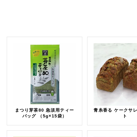
まつり芽茶80 急須用ティー
青糸香る ケークサレ
バッグ （5g×15袋）
ト