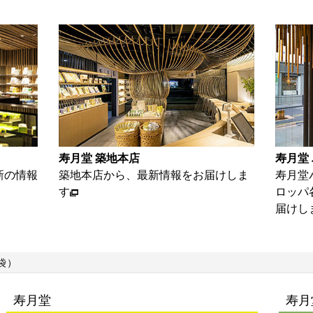
寿月堂 築地本店
寿月堂 パリ店
築地本店から、最新情報をお届けしま
寿月堂パリ店か
す
ロッパ各国のお
届けします
袋）
寿月堂
寿月