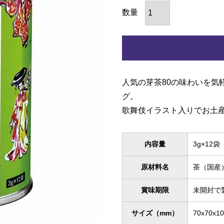
人気の芽茶80の味わいを気
グ。
歌舞伎イラスト入りでお土
内容量
3g×12袋
原材料名
茶（国産
賞味期限
未開封で
サイズ（mm）
70x70x1