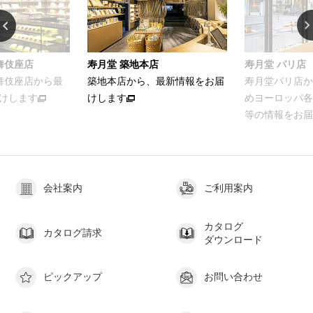
舞伎座店
寿月堂 築地本店
寿月堂 パリ店
歌舞伎座店から最
築地本店から、最新情報をお届
寿月堂パリ店か
けします
けします
めヨーロッパ各
等の情報をお届
会社案内
ご利用案内
カタログ
カタログ請求
ダウンロード
ピックアップ
お問い合わせ