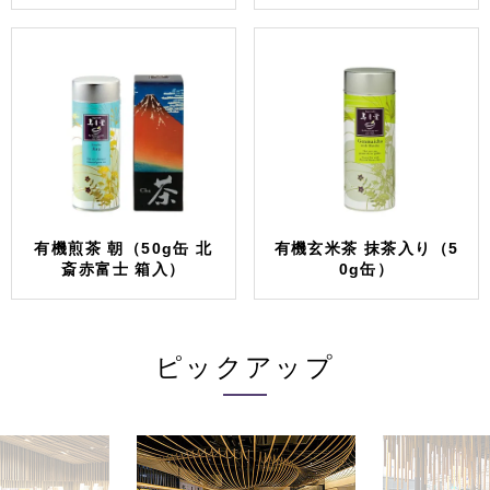
有機煎茶 朝（50g缶 北
有機玄米茶 抹茶入り（5
斎赤富士 箱入）
0g缶）
ピックアップ