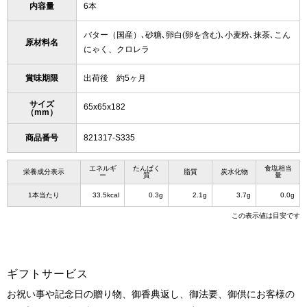
内容量
6本
バター（国産）､砂糖､卵白(卵を含む)､小麦粉､抹茶､こん
原材料名
にゃく、クロレラ
賞味期限
出荷後 約5ヶ月
サイズ
65x65x182
（mm）
商品番号
821317-S335
エネルギ
たんぱく
食塩相当
栄養成分表示
脂質
炭水化物
ー
質
量
1本当たり
33.5kcal
0.3g
2.1g
3.7g
0.0g
この表示値は目安です
ギフトサービス
お祝い事や記念日の贈り物、御香典返し、御法要、御供にお客様の