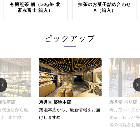
有機煎茶 朝（50g缶 北
抹茶のお菓子詰め合わせ
斎赤富士 箱入）
A（箱入）
ピックアップ
舞伎座店
寿月堂 築地本店
寿月堂 パリ店
歌舞伎座店から最
築地本店から、最新情報をお届
寿月堂パリ店か
けします
けします
めヨーロッパ各
等の情報をお届