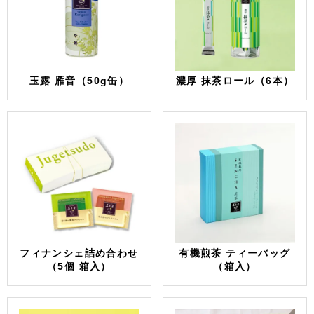
玉露 雁音（50g缶）
濃厚 抹茶ロール（6本）
フィナンシェ詰め合わせ
有機煎茶 ティーバッグ
（5個 箱入）
（箱入）