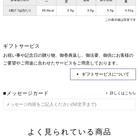
ー
質
量
1枚(7.7g)当たり
49.6kcal
0.5g
3.0g
5.5g
0.01g
この表示値は目安です
ギフトサービス
お祝い事や記念日の贈り物、御香典返し、御法要、御供にお客様の
ご要望やご用途に合わせたサービスをご用意しております。
ギフトサービスについて
■メッセージカード
よく見られている商品