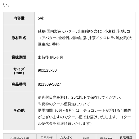
い。
内容量
5枚
砂糖(国内製造)､バター､卵白(卵を含む)､小麦粉､乳糖､コ
原材料名
コアバター､全粉乳､植物油脂､抹茶／クロレラ､乳化剤(大
豆由来)､香料
賞味期限
出荷後 約5ヶ月
サイズ
90x125x50
（mm）
商品番号
821309-S327
※直射日光を避け、25℃以下で保存してください。
※夏季のクール便発送について
その他
夏季期間（6月～9月）は、チョコレートが溶ける可能性
がございますのでクール便でお届けいたします。（クー
ル便代金を別途頂戴いたします）
エネルギ
たんぱく
食塩相当
栄養成分表示
脂質
炭水化物