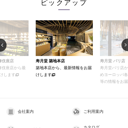
ピックアップ
舞伎座店
寿月堂 築地本店
寿月堂 パリ店
歌舞伎座店から最
築地本店から、最新情報をお届
寿月堂パリ店か
けします
けします
めヨーロッパ各
等の情報をお届
会社案内
ご利用案内
カタログ