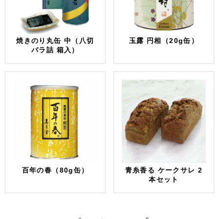
焼きのり丸缶 中（八切
玉露 円相（20g缶）
バラ詰 箱入）
百年の春（80g缶）
青糸香る ケークサレ 2
本セット