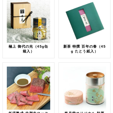
極上 御代の光（45g缶
新茶 特撰 百年の春（45
箱入）
g たとう紙入）