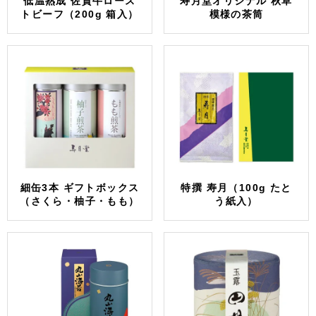
低温熟成 佐賀牛ロース
寿月堂オリジナル 秋草
トビーフ（200g 箱入）
模様の茶筒
細缶3本 ギフトボックス
特撰 寿月（100g たと
（さくら・柚子・もも）
う紙入）