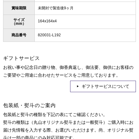
賞味期限
未開封で製造後9ヶ月
サイズ
164x164x4
（mm）
商品番号
820031-L192
ギフトサービス
お祝い事や記念日の贈り物、御香典返し、御法要、御供にお客様の
ご要望やご用途に合わせたサービスをご用意しております。
ギフトサービスについて
包装紙・熨斗のご案内
包装紙と熨斗の種類を下記の表にてご確認ください。
熨斗の種類は（丸山オリジナル熨斗または一般熨斗）ご購入時にお
届け先情報を入力する際、お選びいただけます。尚、オリジナル熨
斗は一部の商品にのみ対応可能です。