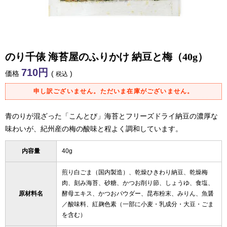
のり千俵 海苔屋のふりかけ 納豆と梅（40g）
710
価格
税込
申し訳ございません。ただいま在庫がございません。
青のりが混ざった「こんとび」海苔とフリーズドライ納豆の濃厚な
味わいが、紀州産の梅の酸味と程よく調和しています。
内容量
40g
煎り白ごま（国内製造）、乾燥ひきわり納豆、乾燥梅
肉、刻み海苔、砂糖、かつお削り節、しょうゆ、食塩、
原材料名
酵母エキス、かつおパウダー、昆布粉末、みりん、魚醤
／酸味料、紅麹色素（一部に小麦・乳成分・大豆・ごま
を含む）