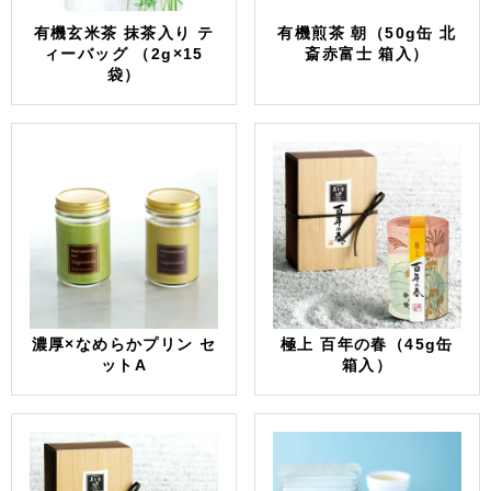
有機玄米茶 抹茶入り テ
有機煎茶 朝（50g缶 北
ィーバッグ （2g×15
斎赤富士 箱入）
袋）
濃厚×なめらかプリン セ
極上 百年の春（45g缶
ットA
箱入）