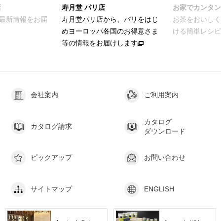
店
寿月堂 パリ店
お家でカンタン
最新情報をお届
寿月堂パリ店から、パリをはじ
お茶をおいしく
めヨーロッパ各国のお得意さま
ける簡単レシピ
等の情報をお届けします
会社案内
ご利用案内
カタログ
カタログ請求
ダウンロード
ピックアップ
お問い合わせ
サイトマップ
ENGLISH