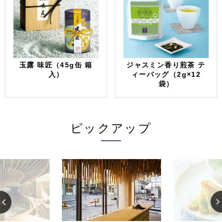
玉露 味匠（45g缶 箱
ジャスミン香り煎茶 テ
入）
ィーバッグ（2g×12
袋）
ピックアップ