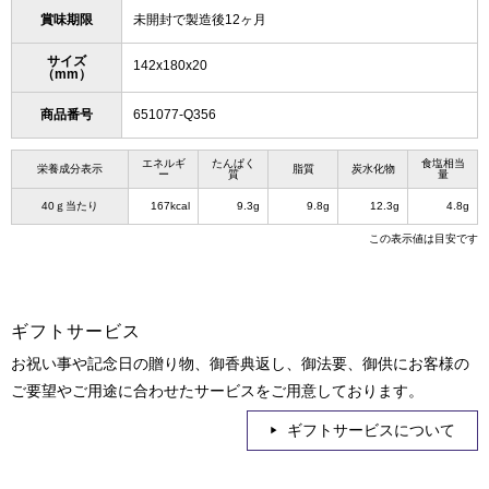
賞味期限
未開封で製造後12ヶ月
サイズ
142x180x20
（mm）
商品番号
651077-Q356
エネルギ
たんぱく
食塩相当
栄養成分表示
脂質
炭水化物
ー
質
量
40ｇ当たり
167kcal
9.3g
9.8g
12.3g
4.8g
この表示値は目安です
ギフトサービス
お祝い事や記念日の贈り物、御香典返し、御法要、御供にお客様の
ご要望やご用途に合わせたサービスをご用意しております。
ギフトサービスについて