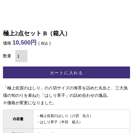
極上2点セット B（箱入）
10,500
価格
税込
カートに入れる
「極上佐賀のはしり」の八切サイズの海苔を詰めた丸缶と、三大漁
場の旬のりを束ねた「はしり草子」の詰め合わせの逸品。
※価格が変更になりました。
・
極上佐賀のはしり（八切 缶入）
内容量
・
はしり草子（半切 箱入）