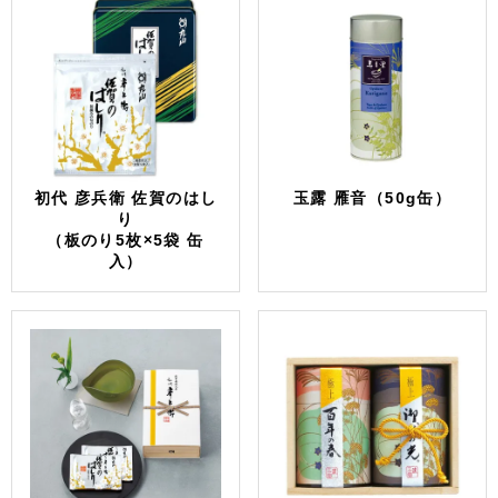
初代 彦兵衛 佐賀のはし
玉露 雁音（50g缶）
り
（板のり5枚×5袋 缶
入）