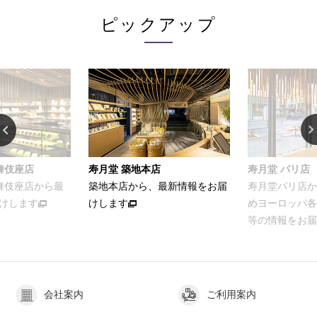
ピックアップ
寿月堂 築地本店
寿月堂 パリ店
店から最
築地本店から、最新情報をお届
寿月堂パリ店から、パ
す
けします
めヨーロッパ各国のお
等の情報をお届けしま
会社案内
ご利用案内