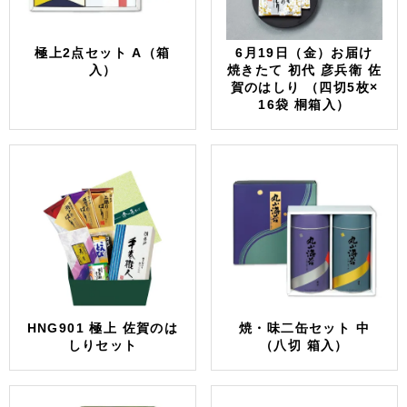
極上2点セット A（箱
6月19日（金）お届け
入）
焼きたて 初代 彦兵衛 佐
賀のはしり （四切5枚×
16袋 桐箱入）
HNG901 極上 佐賀のは
焼・味二缶セット 中
しりセット
（八切 箱入）