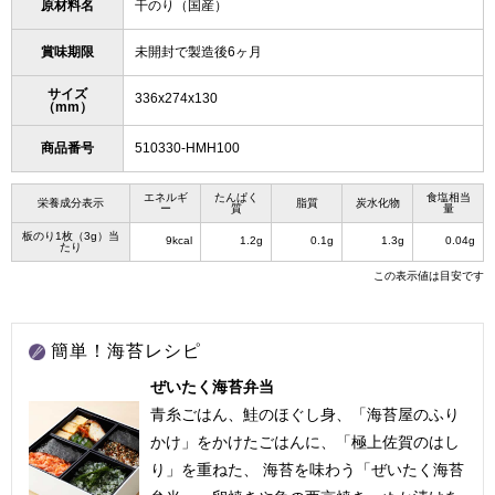
原材料名
干のり（国産）
賞味期限
未開封で製造後6ヶ月
サイズ
336x274x130
（mm）
商品番号
510330-HMH100
エネルギ
たんぱく
食塩相当
栄養成分表示
脂質
炭水化物
ー
質
量
板のり1枚（3g）当
9kcal
1.2g
0.1g
1.3g
0.04g
たり
この表示値は目安です
簡単！海苔レシピ
ぜいたく海苔弁当
青糸ごはん、鮭のほぐし身、「海苔屋のふり
かけ」をかけたごはんに、「極上佐賀のはし
り」を重ねた、 海苔を味わう「ぜいたく海苔