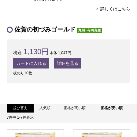
詳しくはこちら
佐賀の初づみゴールド
1,130円
本体 1,047円
カートに入れる
詳細を見る
板のり10枚
並び替え
人気順
価格が高い順
価格が安い順
7
件中
1
-
7
件表示