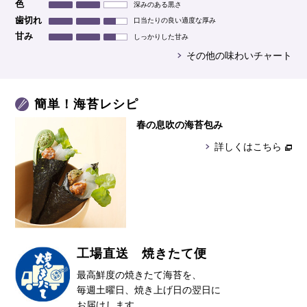
色
深みのある黒さ
歯切れ
口当たりの良い適度な厚み
甘み
しっかりした甘み
その他の味わいチャート
簡単！海苔レシピ
春の息吹の海苔包み
詳しくはこちら
工場直送 焼きたて便
最高鮮度の焼きたて海苔を、
毎週土曜日、焼き上げ日の翌日に
お届けします。