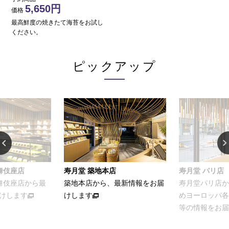
5,650
価格
最高鮮度の焼きたて海苔をお試し
ください。
ピックアップ
舞伎座店
寿月堂 築地本店
寿月堂 パリ店
歌舞伎座店から最
築地本店から、最新情報をお届
寿月堂パリ店か
けします
けします
めヨーロッパ各
等の情報をお届