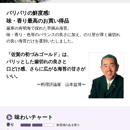
パリパリの鮮度感!
味・香り最高のお買い得品
厳寒の有明海で採れた早摘み海苔。
味・香り・色等のバランスの良さに加え、のり芽が厚く歯切れ
の良い海苔だけを選別いたしました。
「佐賀の初づみゴールド」は、
パリッとした歯切れの良さと
口どけ感、
さらに広がる海苔の甘さが
いい。
〜料理評論家 山本益博〜
味わいチャート
香り
鮮度感のある香り