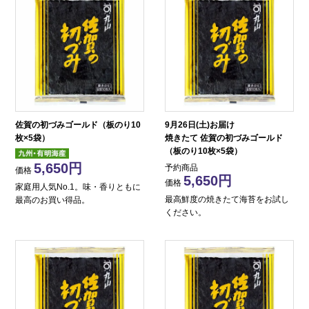
佐賀の初づみゴールド（板のり10
9月26日(土)お届け
枚×5袋）
焼きたて 佐賀の初づみゴールド
（板のり10枚×5袋）
5,650
予約商品
価格
5,650
価格
家庭用人気No.1。味・香りともに
最高鮮度の焼きたて海苔をお試し
最高のお買い得品。
ください。