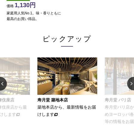
1,130
価格
家庭用人気No.1。味・香りともに
最高のお買い得品。
ピックアップ
舞伎座店
寿月堂 築地本店
寿月堂 パリ店
歌舞伎座店から最
築地本店から、最新情報をお届
寿月堂パリ店か
けします
けします
めヨーロッパ各
等の情報をお届