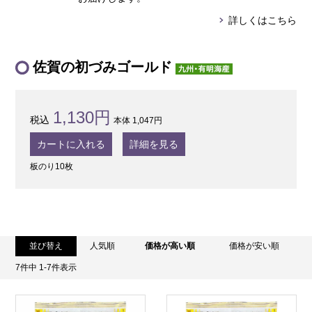
詳しくはこちら
佐賀の初づみゴールド
1,130円
本体 1,047円
カートに入れる
詳細を見る
板のり10枚
並び替え
人気順
価格が高い順
価格が安い順
7
件中
1
-
7
件表示