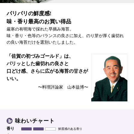
パリパリの鮮度感!
味・香り最高のお買い得品
厳寒の有明海で採れた早摘み海苔。
味・香り・色等のバランスの良さに加え、のり芽が厚く歯切れ
の良い海苔だけを選別いたしました。
「佐賀の初づみゴールド」は、
パリッとした歯切れの良さと
口どけ感、
さらに広がる海苔の甘さが
いい。
〜料理評論家 山本益博〜
味わいチャート
香り
鮮度感のある香り