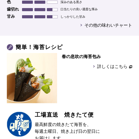
色
深みのある黒さ
歯切れ
口当たりの良い適度な厚み
甘み
しっかりした甘み
その他の味わいチャート
簡単！海苔レシピ
春の息吹の海苔包み
詳しくはこちら
工場直送 焼きたて便
最高鮮度の焼きたて海苔を、
毎週土曜日、焼き上げ日の翌日に
お届けします。