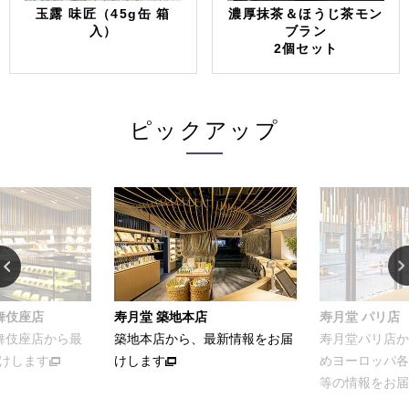
玉露 味匠（45g缶 箱
濃厚抹茶＆ほうじ茶モン
入）
ブラン
2個セット
ピックアップ
舞伎座店
寿月堂 築地本店
寿月堂 パリ店
歌舞伎座店から最
築地本店から、最新情報をお届
寿月堂パリ店か
けします
けします
めヨーロッパ各
等の情報をお届