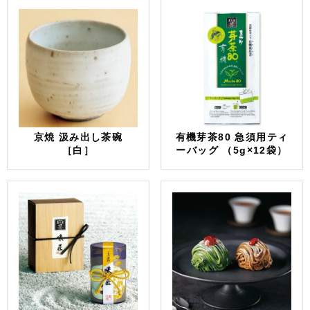
京焼 汲み出し茶碗
有機芽茶80 急須用ティ
［白］
ーバッグ （5g×12袋）