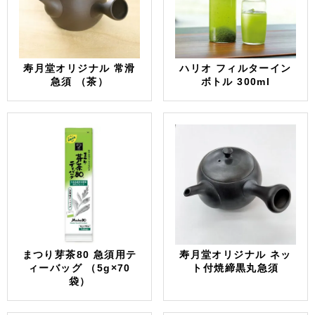
寿月堂オリジナル 常滑
ハリオ フィルターイン
急須 （茶）
ボトル 300ml
まつり芽茶80 急須用テ
寿月堂オリジナル ネッ
ィーバッグ （5g×70
ト付焼締黒丸急須
袋）