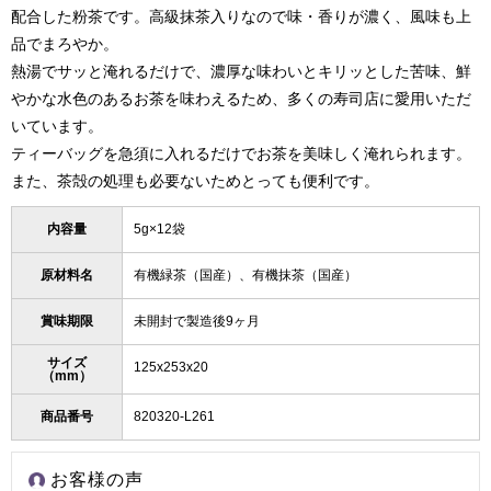
配合した粉茶です。高級抹茶入りなので味・香りが濃く、風味も上
品でまろやか。
熱湯でサッと淹れるだけで、濃厚な味わいとキリッとした苦味、鮮
やかな水色のあるお茶を味わえるため、多くの寿司店に愛用いただ
いています。
ティーバッグを急須に入れるだけでお茶を美味しく淹れられます。
また、茶殻の処理も必要ないためとっても便利です。
内容量
5g×12袋
原材料名
有機緑茶（国産）、有機抹茶（国産）
賞味期限
未開封で製造後9ヶ月
サイズ
125x253x20
（mm）
商品番号
820320-L261
お客様の声