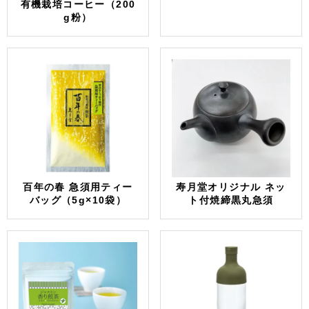
有機栽培コーヒー（200
g粉）
百年の春 急須用ティー
寿月堂オリジナル ネッ
バッグ（5g×10袋）
ト付焼締黒丸急須