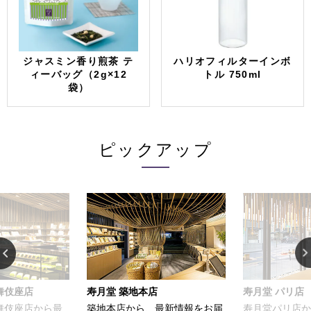
ジャスミン香り煎茶 テ
ハリオフィルターインボ
ィーバッグ（2g×12
トル 750ml
袋）
ピックアップ
舞伎座店
寿月堂 築地本店
寿月堂 パリ店
歌舞伎座店から最
築地本店から、最新情報をお届
寿月堂パリ店か