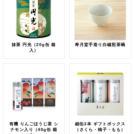
抹茶 円光（20g缶 箱
寿月堂手造り白磁煎茶碗
入）
有機 りんごほうじ茶 シ
細缶3本 ギフトボックス
ナモン入り（40g缶 箱
（さくら・柚子・もも）