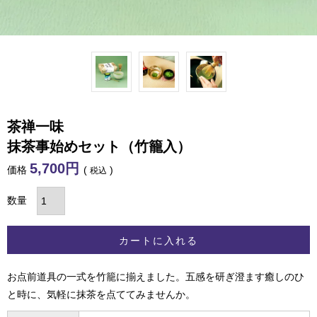
茶禅一味
抹茶事始めセット（竹籠入）
5,700
価格
税込
カートに入れる
お点前道具の一式を竹籠に揃えました。五感を研ぎ澄ます癒しのひ
と時に、気軽に抹茶を点ててみませんか。