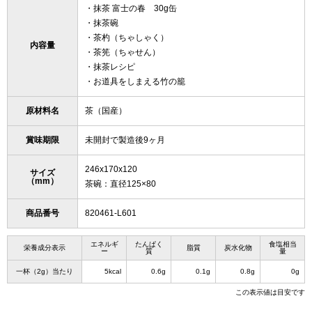
・抹茶 富士の春 30g缶
・抹茶碗
・茶杓（ちゃしゃく）
内容量
・茶筅（ちゃせん）
・抹茶レシピ
・お道具をしまえる竹の籠
原材料名
茶（国産）
賞味期限
未開封で製造後9ヶ月
246x170x120
サイズ
（mm）
茶碗：直径125×80
商品番号
820461-L601
エネルギ
たんぱく
食塩相当
栄養成分表示
脂質
炭水化物
ー
質
量
一杯（2g）当たり
5kcal
0.6g
0.1g
0.8g
0g
この表示値は目安です