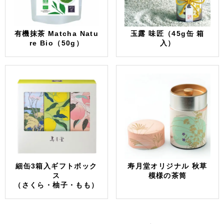
有機抹茶 Matcha Natu
玉露 味匠（45g缶 箱
re Bio（50g）
入）
細缶3箱入ギフトボック
寿月堂オリジナル 秋草
ス
模様の茶筒
（さくら・柚子・もも）