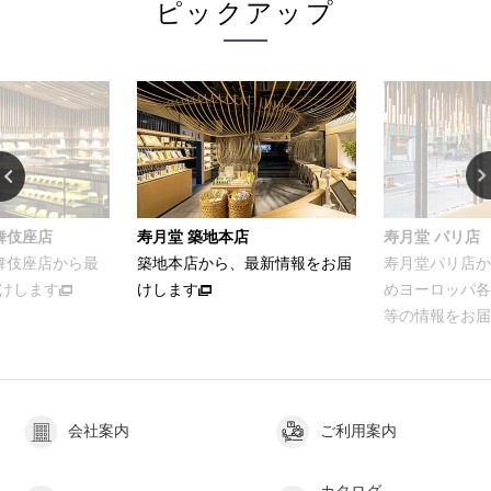
ピックアップ
舞伎座店
寿月堂 築地本店
寿月堂 パリ店
歌舞伎座店から最
築地本店から、最新情報をお届
寿月堂パリ店か
けします
けします
めヨーロッパ各
等の情報をお届
会社案内
ご利用案内
カタログ