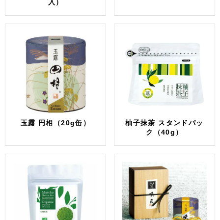
入）
玉露 円相（20g缶）
柚子抹茶 スタンドパッ
ク（40g）