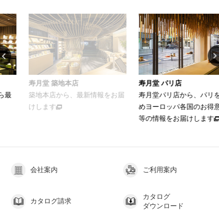
店
寿月堂 パリ店
お家でカンタン
最新情報をお届
寿月堂パリ店から、パリをはじ
お茶をおいしく
めヨーロッパ各国のお得意さま
ける簡単レシピ
等の情報をお届けします
会社案内
ご利用案内
カタログ
カタログ請求
ダウンロード