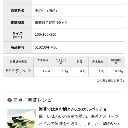
原材料名
干のり（国産）
賞味期限
未開封で製造後6ヶ月
サイズ
100x100x210
（mm）
商品番号
510238-HM30
エネルギ
たんぱく
食塩相当
栄養成分表示
脂質
炭水化物
ー
質
量
板のり1枚（3g）当
9kcal
1.2g
0.1g
1.3g
0.04g
たり
この表示値は目安です
簡単！海苔レシピ
海苔ではさむ鯛とかぶのカルパッチョ
優しい味わいの素材を重ね、海苔とオリーブ
オイルで旨味を引き出ししました。鯛のやわ