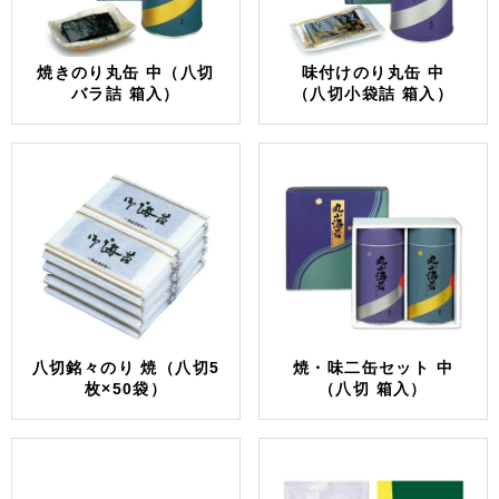
焼きのり丸缶 中（八切
味付けのり丸缶 中
バラ詰 箱入）
（八切小袋詰 箱入）
八切銘々のり 焼（八切5
焼・味二缶セット 中
枚×50袋）
（八切 箱入）