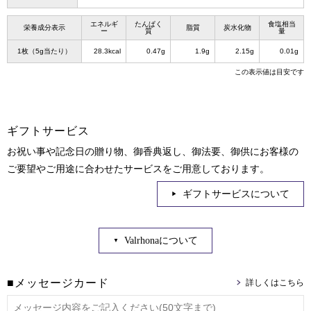
エネルギ
たんぱく
食塩相当
栄養成分表示
脂質
炭水化物
ー
質
量
1枚（5g当たり）
28.3kcal
0.47g
1.9g
2.15g
0.01g
この表示値は目安です
ギフトサービス
お祝い事や記念日の贈り物、御香典返し、御法要、御供にお客様の
ご要望やご用途に合わせたサービスをご用意しております。
ギフトサービスについて
Valrhonaについて
■メッセージカード