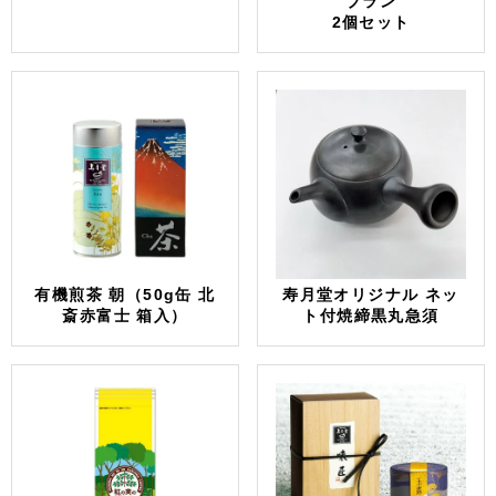
ブラン
2個セット
有機煎茶 朝（50g缶 北
寿月堂オリジナル ネッ
斎赤富士 箱入）
ト付焼締黒丸急須