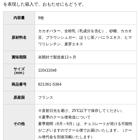
を表現した箱入で、おもたせにもどうぞ。
内容量
9枚
カカオバター、全粉乳（乳成分を含む）、砂糖、カカオ
原材料名
豆、ブラウンシュガー、ほうじ茶／バニラエキス、ヒマ
ワリレシチン、麦芽エキス
賞味期限
未開封で製造後12ヶ月
サイズ
110x110x8
（mm）
商品番号
821361-S364
原産国
フランス
※直射日光を避け、25℃以下で保存してください。
※夏季のクール便発送について
その他
夏季期間（6月～9月）は、チョコレートが溶ける可能性
がございますのでクール便でお届けいたします。（クー
ル便代金を別途頂戴いたします）