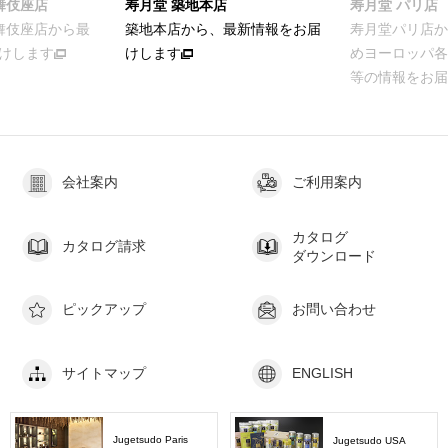
舞伎座店
寿月堂 築地本店
寿月堂 パリ店
歌舞伎座店から最
築地本店から、最新情報をお届
寿月堂パリ店か
けします
けします
めヨーロッパ各
等の情報をお届
会社案内
ご利用案内
カタログ
カタログ請求
ダウンロード
ピックアップ
お問い合わせ
サイトマップ
ENGLISH
Jugetsudo Paris
Jugetsudo USA