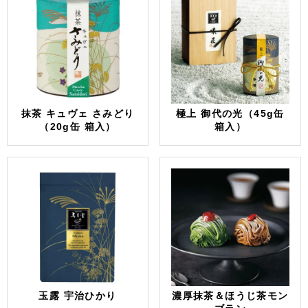
抹茶 キュヴェ さみどり
極上 御代の光（45g缶
（20g缶 箱入）
箱入）
玉露 宇治ひかり
濃厚抹茶＆ほうじ茶モン