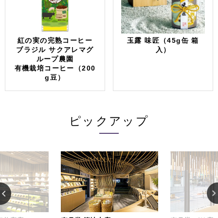
紅の実の完熟コーヒー
玉露 味匠（45g缶 箱
ブラジル サクアレマグ
入）
ループ農園
有機栽培コーヒー（200
g豆）
ピックアップ