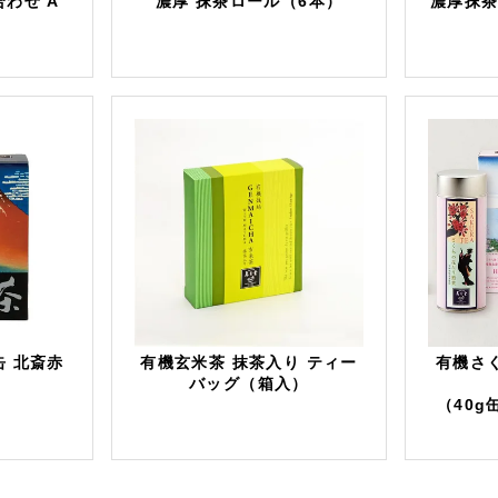
わせ A
濃厚 抹茶ロール（6本）
濃厚抹
缶 北斎赤
有機玄米茶 抹茶入り ティー
有機さ
）
バッグ（箱入）
（40g