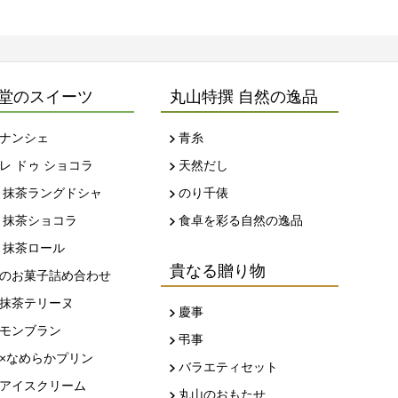
堂のスイーツ
丸山特撰 自然の逸品
ナンシェ
青糸
レ ドゥ ショコラ
天然だし
 抹茶ラングドシャ
のり千俵
 抹茶ショコラ
食卓を彩る自然の逸品
 抹茶ロール
貴なる贈り物
のお菓子詰め合わせ
抹茶テリーヌ
慶事
モンブラン
弔事
×なめらかプリン
バラエティセット
アイスクリーム
丸山のおもたせ