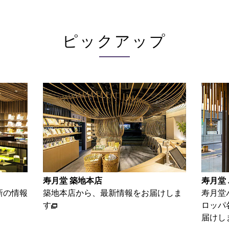
ピックアップ
寿月堂 パリ店
お家で
けしま
寿月堂パリ店から、パリをはじめヨー
お茶を
ロッパ各国のお得意さま等の情報をお
単レシ
届けします