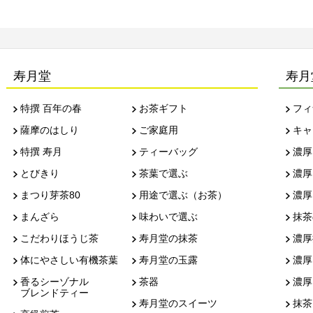
寿月堂
寿月
特撰 百年の春
お茶ギフト
フィ
薩摩のはしり
ご家庭用
キャ
特撰 寿月
ティーバッグ
濃厚
とびきり
茶葉で選ぶ
濃厚
まつり芽茶80
用途で選ぶ（お茶）
濃厚
まんざら
味わいで選ぶ
抹茶
こだわりほうじ茶
寿月堂の抹茶
濃厚
体にやさしい有機茶葉
寿月堂の玉露
濃厚
香るシーゾナル
茶器
濃厚
ブレンドティー
寿月堂のスイーツ
抹茶