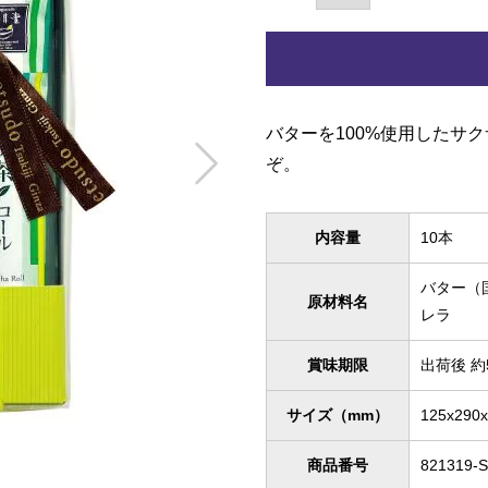
バターを100%使用したサ
ぞ。
内容量
10本
バター（
原材料名
レラ
賞味期限
出荷後 約
サイズ（mm）
125x290
商品番号
821319-