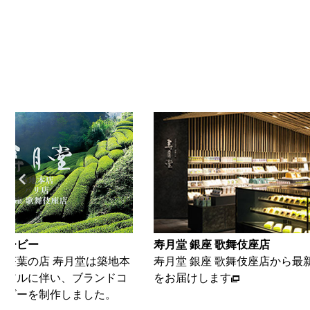
 歌舞伎座店
寿月堂 築地本店
座 歌舞伎座店から最新の情報
築地本店から、最新情報をお届
ます
す