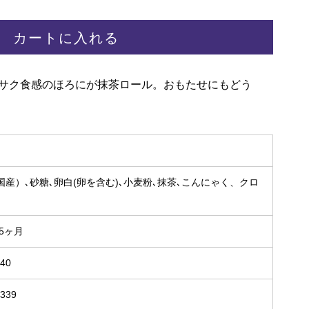
カートに入れる
クサク食感のほろにが抹茶ロール。おもたせにもどう
国産）､砂糖､卵白(卵を含む)､小麦粉､抹茶､こんにゃく、クロ
5ヶ月
x40
S339