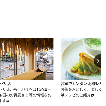
カンタン お茶レシピ
動画ギャラリー
おいしく、楽しくいただける簡
海苔とお茶を、美味しく
ピのご紹介
ご紹介いたします