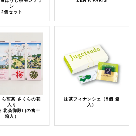
茶＆ほうじ茶モンブラ
ZEN A PARIS
ン
2個セット
くら煎茶 さくらの花
抹茶フィナンシェ（5個 箱
入り
入）
缶 北斎御殿山の富士
箱入）