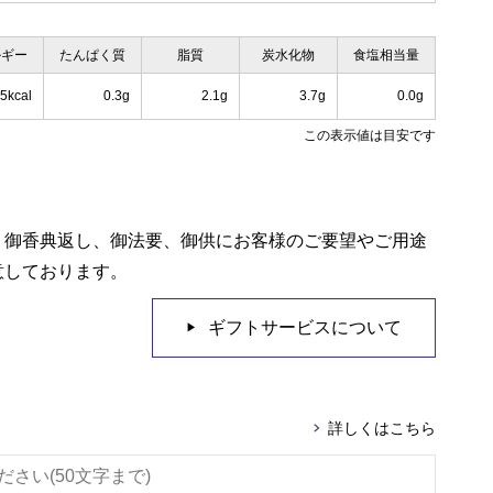
ルギー
たんぱく質
脂質
炭水化物
食塩相当量
.5kcal
0.3g
2.1g
3.7g
0.0g
この表示値は目安です
、御香典返し、御法要、御供にお客様のご要望やご用途
意しております。
ギフトサービスについて