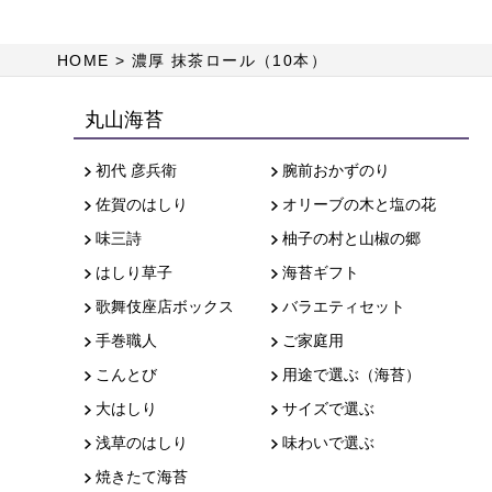
HOME
濃厚 抹茶ロール（10本）
丸山海苔
初代 彦兵衛
腕前おかずのり
佐賀のはしり
オリーブの木と塩の花
味三詩
柚子の村と山椒の郷
はしり草子
海苔ギフト
歌舞伎座店ボックス
バラエティセット
手巻職人
ご家庭用
こんとび
用途で選ぶ（海苔）
大はしり
サイズで選ぶ
浅草のはしり
味わいで選ぶ
焼きたて海苔