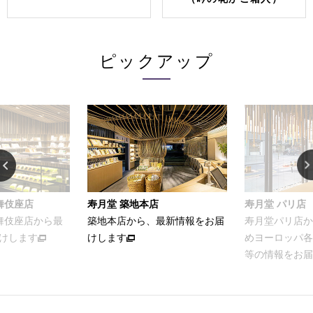
ピックアップ
店
寿月堂 パリ店
お家でカンタン
最新情報をお届
寿月堂パリ店から、パリをはじ
お茶をおいし
めヨーロッパ各国のお得意さま
ける簡単レシ
等の情報をお届けします