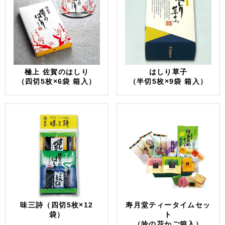
極上 佐賀のはしり
はしり草子
（四切5枚×6袋 箱入）
（半切5枚×9袋 箱入）
味三詩（四切5枚×12
寿月堂ティータイムセッ
袋）
ト
（吟の花かご箱入）