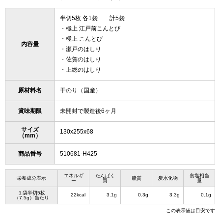
半切5枚 各1袋 計5袋
・極上 江戸前こんとび
・極上 こんとび
内容量
・瀬戸のはしり
・佐賀のはしり
・上総のはしり
原材料名
干のり（国産）
賞味期限
未開封で製造後6ヶ月
サイズ
130x255x68
（mm）
商品番号
510681-H425
エネルギ
たんぱく
食塩相当
栄養成分表示
脂質
炭水化物
ー
質
量
１袋半切5枚
22kcal
3.1g
0.3g
3.3g
0.1g
（7.5g）当たり
この表示値は目安です