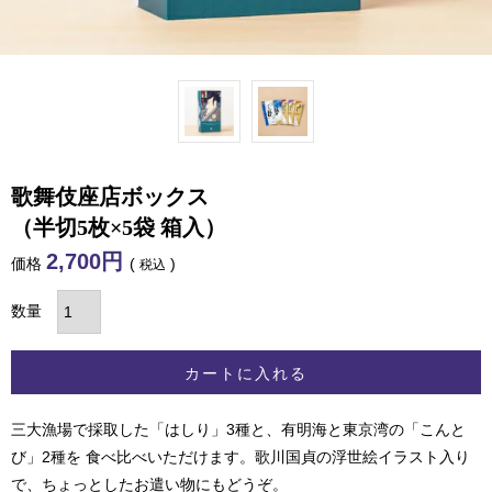
歌舞伎座店ボックス
（半切5枚×5袋 箱入）
2,700
価格
税込
カートに入れる
三大漁場で採取した「はしり」3種と、有明海と東京湾の「こんと
び」2種を 食べ比べいただけます。歌川国貞の浮世絵イラスト入り
で、ちょっとしたお遣い物にもどうぞ。