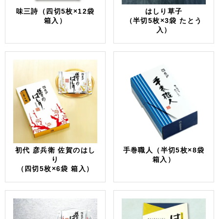
味三詩（四切5枚×12袋
はしり草子
箱入）
（半切5枚×3袋 たとう
入）
初代 彦兵衛 佐賀のはし
手巻職人（半切5枚×8袋
り
箱入）
（四切5枚×6袋 箱入）