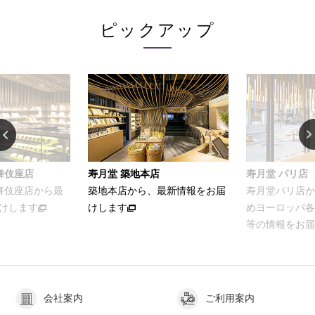
ピックアップ
店
寿月堂 パリ店
お家でカンタン
、最新情報をお届
寿月堂パリ店から、パリをはじ
お茶をおいし
めヨーロッパ各国のお得意さま
ける簡単レシ
等の情報をお届けします
会社案内
ご利用案内