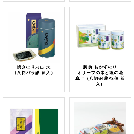
焼きのり丸缶 大
腕前 おかずのり
（八切バラ詰 箱入）
オリーブの木と塩の花
卓上（八切64枚×2個 箱
入）