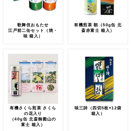
歌舞伎おもたせ
有機煎茶 朝（50g缶 北
江戸前二缶セット（焼・
斎赤富士 箱入）
味 箱入）
有機さくら煎茶 さくら
味三詩（四切5枚×12袋
の花入り
箱入）
（40g缶 北斎御殿山の
富士 箱入）