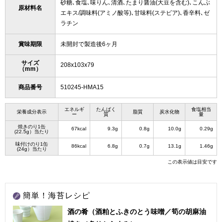
砂糖､食塩､味りん､清酒､たまり醤油(大豆を含む)､こんぶ
原材料名
エキス/調味料(アミノ酸等)､甘味料(ステビア)､香辛料､ゼ
ラチン
賞味期限
未開封で製造後6ヶ月
サイズ
208x103x79
（mm）
商品番号
510245-HMA15
エネルギ
たんぱく
食塩相当
栄養成分表示
脂質
炭水化物
ー
質
量
焼きのり1缶
67kcal
9.3g
0.8g
10.0g
0.29g
(22.5g）当たり
味付けのり1缶
86kcal
6.8g
0.7g
13.1g
1.46g
(24g）当たり
この表示値は目安です
簡単！海苔レシピ
酒の肴（酒粕とふきのとう味噌／筍の胡麻油