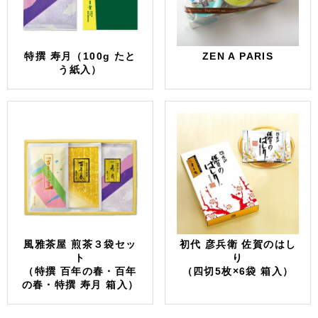
特撰 寿月（100g たと
ZEN A PARIS
う紙入）
風雅茶屋 煎茶３袋セッ
初代 彦兵衛 佐賀のはし
ト
り
（特撰 百年の春・百年
（四切5枚×6袋 箱入）
の春・特撰 寿月 箱入）