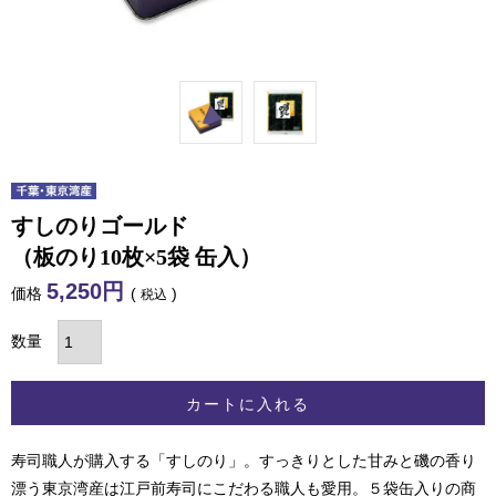
すしのりゴールド
（板のり10枚×5袋 缶入）
5,250
価格
税込
カートに入れる
寿司職人が購入する「すしのり」。すっきりとした甘みと磯の香り
漂う東京湾産は江戸前寿司にこだわる職人も愛用。５袋缶入りの商