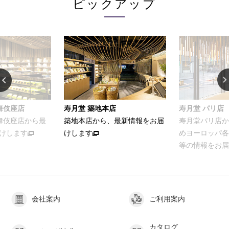
ピックアップ
築地本店
寿月堂 パリ店
お家でカ
店から、最新情報をお届
寿月堂パリ店から、パリをはじ
お茶を
す
めヨーロッパ各国のお得意さま
ける簡
等の情報をお届けします
会社案内
ご利用案内
カタログ