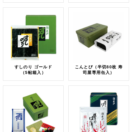
すしのり ゴールド
こんとび（半切80枚 寿
（5帖箱入）
司屋専用缶入）