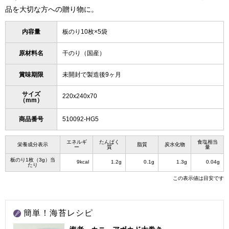
品を大切な方への贈り物に。
内容量
板のり10枚×5袋
原材料名
干のり（国産）
賞味期限
未開封で製造後9ヶ月
サイズ
220x240x70
（mm）
商品番号
510092-HG5
エネルギ
たんぱく
食塩相当
栄養成分表示
脂質
炭水化物
ー
質
量
板のり1枚（3g）当
9kcal
1.2g
0.1g
1.3g
0.04g
たり
この表示値は目安です
簡単！海苔レシピ