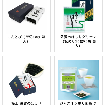
こんとび（半切80枚 箱
佐賀のはしりグリーン
入）
（板のり10枚×5袋 缶
入）
極上 佐賀のはしり
ジャスミン香り煎茶 テ