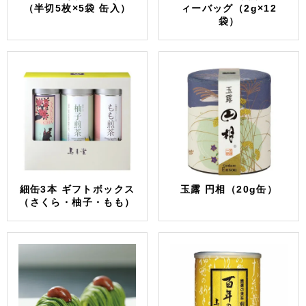
（半切5枚×5袋 缶入）
ィーバッグ（2g×12
袋）
細缶3本 ギフトボックス
玉露 円相（20g缶）
（さくら・柚子・もも）