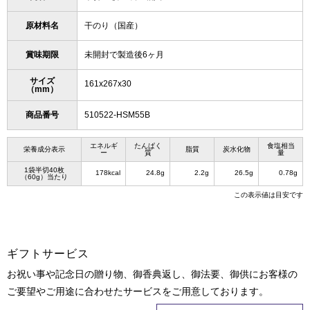
原材料名
干のり（国産）
賞味期限
未開封で製造後6ヶ月
サイズ
161x267x30
（mm）
商品番号
510522-HSM55B
エネルギ
たんぱく
食塩相当
栄養成分表示
脂質
炭水化物
ー
質
量
1袋半切40枚
178kcal
24.8g
2.2g
26.5g
0.78g
（60g）当たり
この表示値は目安です
ギフトサービス
お祝い事や記念日の贈り物、御香典返し、御法要、御供にお客様の
ご要望やご用途に合わせたサービスをご用意しております。