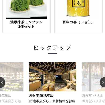
濃厚抹茶モンブラン
百年の春（80g缶）
2個セット
ピックアップ
舞伎座店
寿月堂 築地本店
寿月堂 パリ店
歌舞伎座店から最
築地本店から、最新情報をお届
寿月堂パリ店か