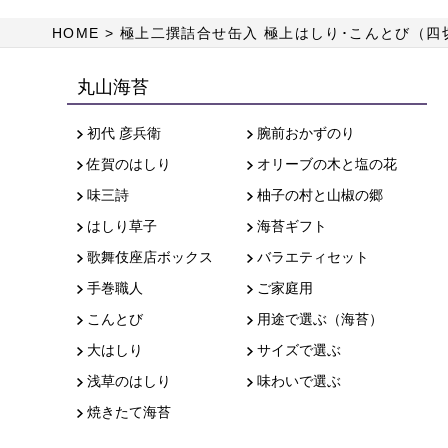
HOME
極上二撰詰合せ缶入 極上はしり･こんとび（四切
丸山海苔
初代 彦兵衛
腕前おかずのり
佐賀のはしり
オリーブの木と塩の花
味三詩
柚子の村と山椒の郷
はしり草子
海苔ギフト
歌舞伎座店ボックス
バラエティセット
手巻職人
ご家庭用
こんとび
用途で選ぶ（海苔）
大はしり
サイズで選ぶ
浅草のはしり
味わいで選ぶ
焼きたて海苔