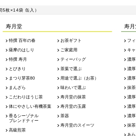
5枚×14袋 缶入）
寿月堂
寿月
特撰 百年の春
お茶ギフト
フィ
薩摩のはしり
ご家庭用
キャ
特撰 寿月
ティーバッグ
濃厚
とびきり
茶葉で選ぶ
濃厚
まつり芽茶80
用途で選ぶ（お茶）
濃厚
まんざら
味わいで選ぶ
抹茶
こだわりほうじ茶
寿月堂の抹茶
濃厚
体にやさしい有機茶葉
寿月堂の玉露
濃厚
香るシーゾナル
茶器
濃厚
ブレンドティー
寿月堂のスイーツ
抹茶
高級煎茶
あら