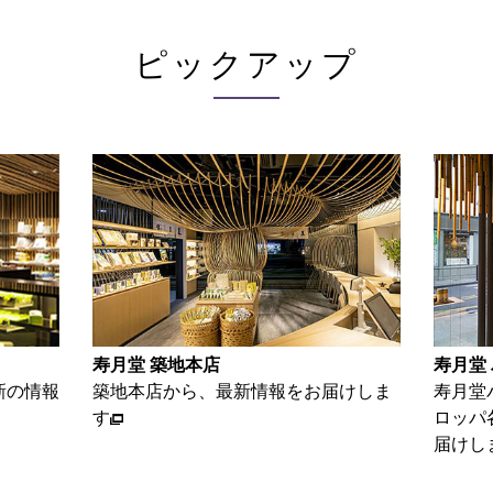
ピックアップ
寿月堂 パリ店
お家で
けしま
寿月堂パリ店から、パリをはじめヨー
お茶を
ロッパ各国のお得意さま等の情報をお
単レシ
届けします