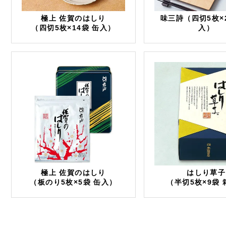
極上 佐賀のはしり
味三詩（四切5枚×2
（四切5枚×14袋 缶入）
入）
極上 佐賀のはしり
はしり草子
（板のり5枚×5袋 缶入）
（半切5枚×9袋 