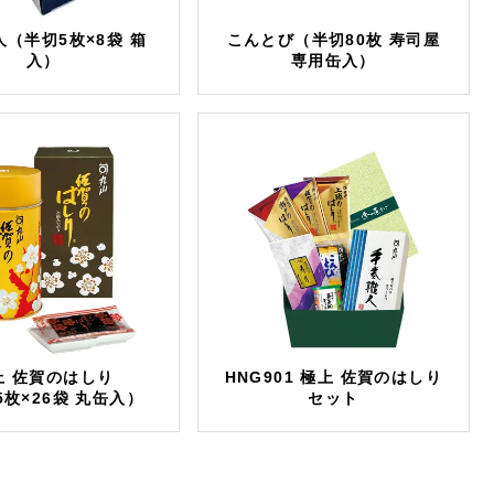
（半切5枚×8袋 箱
こんとび（半切80枚 寿司屋
入）
専用缶入）
上 佐賀のはしり
HNG901 極上 佐賀のはしり
5枚×26袋 丸缶入）
セット