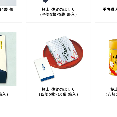
4袋 缶
極上 佐賀のはしり
手巻職人
（半切5枚×5袋 缶入）
極上 佐賀のはしり
極
箱入）
（四切5枚×10袋 箱入）
（八切