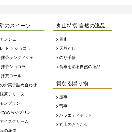
堂のスイーツ
丸山特撰 自然の逸品
ナンシェ
青糸
レ ドゥ ショコラ
天然だし
 抹茶ラングドシャ
のり千俵
 抹茶ショコラ
食卓を彩る自然の逸品
 抹茶ロール
貴なる贈り物
のお菓子詰め合わせ
抹茶テリーヌ
慶事
モンブラン
弔事
×なめらかプリン
バラエティセット
アイスクリーム
丸山のおもたせ
れの花道