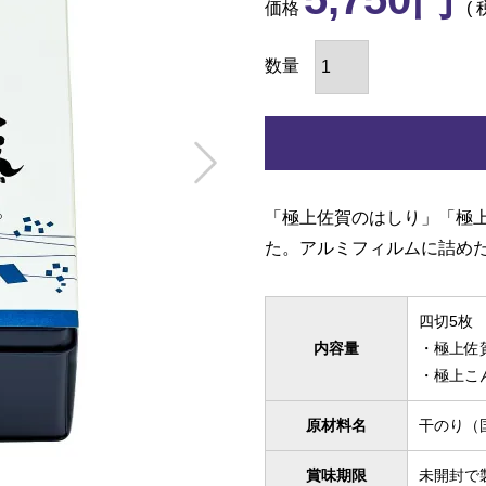
価格
「極上佐賀のはしり」「極上
た。アルミフィルムに詰め
四切5枚 
内容量
・極上佐
・極上こ
原材料名
干のり（
賞味期限
未開封で