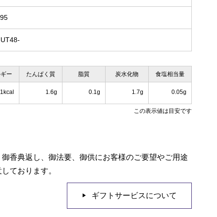
x95
HUT48-
ルギー
たんぱく質
脂質
炭水化物
食塩相当量
1kcal
1.6g
0.1g
1.7g
0.05g
この表示値は目安です
、御香典返し、御法要、御供にお客様のご要望やご用途
意しております。
ギフトサービスについて