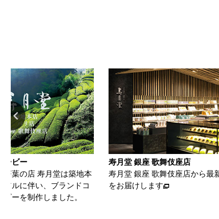
 歌舞伎座店
寿月堂 築地本店
座 歌舞伎座店から最新の情報
築地本店から、最新情報をお届
ます
す