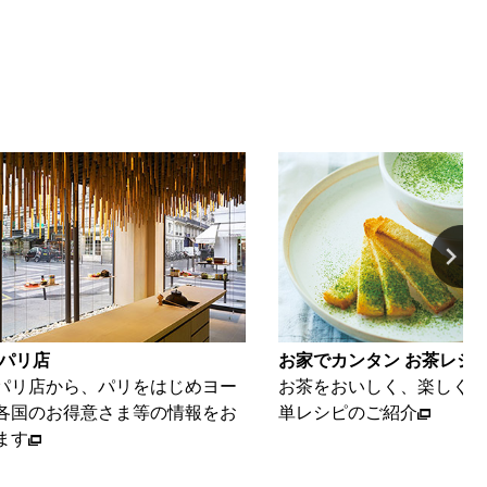
カンタン お茶レシピ
動画ギャラリー
おいしく、楽しくいただける簡
海苔とお茶を、美味しく楽
ピのご紹介
ご紹介いたします