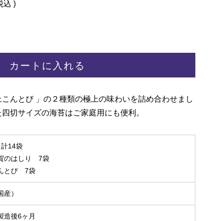
税込
カートに入れる
こんとび 」の２種類の極上の味わいを詰め合わせまし
た四切サイズの海苔はご家庭用にも便利。
計14袋
賀のはしり 7袋
んとび 7袋
国産）
製造後6ヶ月