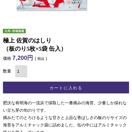
極上 佐賀のはしり
（板のり5枚×5袋 缶入）
7,200
価格
税込
カートに入れる
肥沃な有明海の一流浜で採取した一番摘みの海苔。少量しか採れな
い立ち芽の旬のりです。
摘みたてのとろけるような甘さと上品な香ばしさの板のりサイズの
海苔をアルミチャック袋に詰めました。缶の中にはアルミチャック