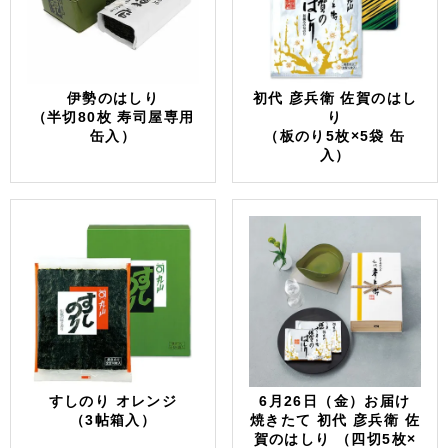
伊勢のはしり
初代 彦兵衛 佐賀のはし
（半切80枚 寿司屋専用
り
缶入）
（板のり5枚×5袋 缶
入）
すしのり オレンジ
6月26日（金）お届け
（3帖箱入）
焼きたて 初代 彦兵衛 佐
賀のはしり （四切5枚×