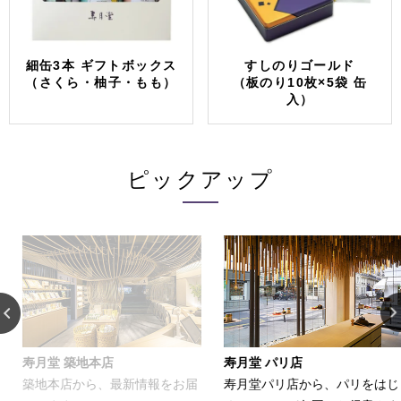
細缶3本 ギフトボックス
すしのりゴールド
（さくら・柚子・もも）
（板のり10枚×5袋 缶
入）
ピックアップ
店
寿月堂 パリ店
お家でカンタン
最新情報をお届
寿月堂パリ店から、パリをはじ
お茶をおいしく