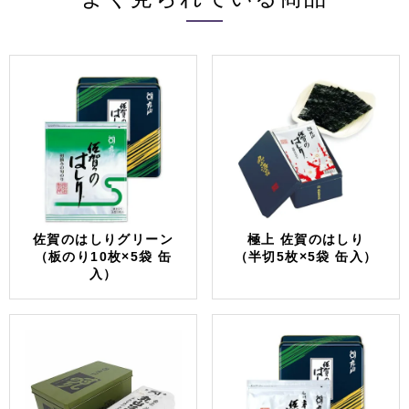
佐賀のはしりグリーン
極上 佐賀のはしり
（板のり10枚×5袋 缶
（半切5枚×5袋 缶入）
入）