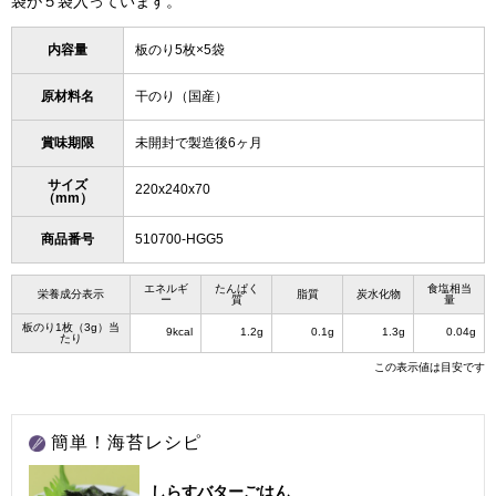
袋が５袋入っています。
内容量
板のり5枚×5袋
原材料名
干のり（国産）
賞味期限
未開封で製造後6ヶ月
サイズ
220x240x70
（mm）
商品番号
510700-HGG5
エネルギ
たんぱく
食塩相当
栄養成分表示
脂質
炭水化物
ー
質
量
板のり1枚（3g）当
9kcal
1.2g
0.1g
1.3g
0.04g
たり
この表示値は目安です
簡単！海苔レシピ
しらすバターごはん