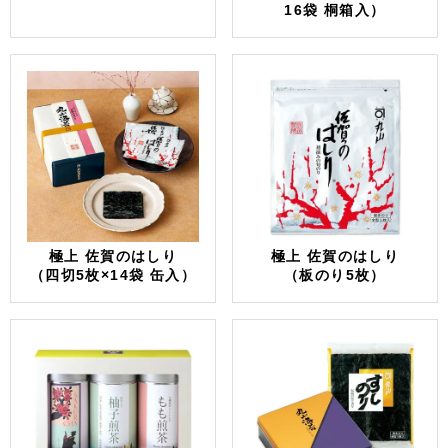
16袋 桐箱入）
極上 佐賀のはしり
極上 佐賀のはしり
（四切5枚×14袋 缶入）
（板のり5枚）