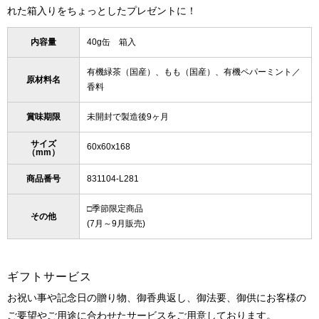
れた箱入りをちょっとしたプレゼントに！
内容量
40g缶 箱入
有機緑茶（国産）、もも（国産）、有機ペパーミント／
原材料名
香料
賞味期限
未開封で製造後9ヶ月
サイズ
60x60x168
（mm）
商品番号
831104-L281
□季節限定商品
その他
(7月～9月販売)
ギフトサービス
お祝い事や記念日の贈り物、御香典返し、御法要、御供にお客様の
ご要望やご用途に合わせたサービスをご用意しております。