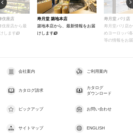
舞伎座店
寿月堂 築地本店
寿月堂 パリ店
歌舞伎座店から最
築地本店から、最新情報をお届
寿月堂パリ店か
けします
けします
めヨーロッパ各
等の情報をお届
会社案内
ご利用案内
カタログ
カタログ請求
ダウンロード
ピックアップ
お問い合わせ
サイトマップ
ENGLISH