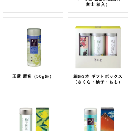
富士 箱入）
玉露 雁音（50g缶）
細缶3本 ギフトボックス
（さくら・柚子・もも）