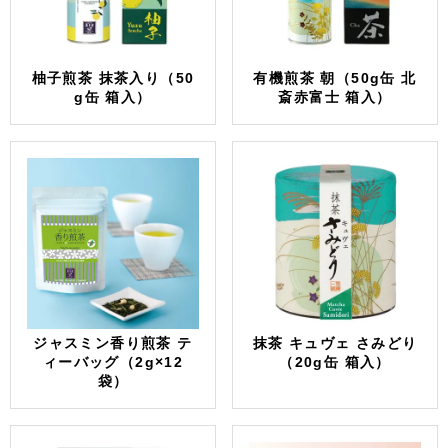
柚子煎茶 抹茶入り（50
有機煎茶 朝（50g缶 北
g缶 箱入）
斎赤富士 箱入）
ジャスミン香り煎茶 テ
抹茶 キュヴェ さみどり
ィーバッグ（2g×12
（20g缶 箱入）
袋）