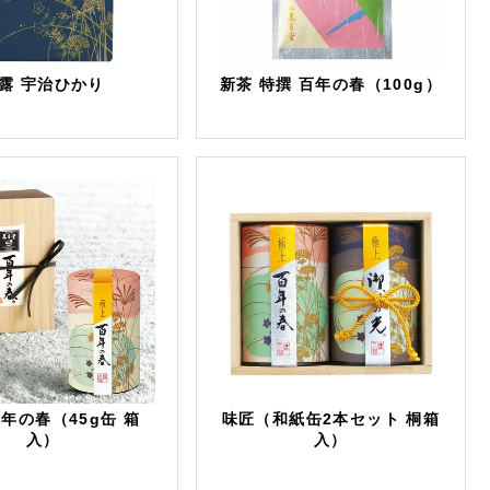
露 宇治ひかり
新茶 特撰 百年の春（100g）
百年の春（45g缶 箱
味匠（和紙缶2本セット 桐箱
入）
入）