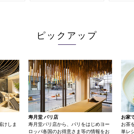
ピックアップ
寿月堂 パリ店
お家で
けしま
寿月堂パリ店から、パリをはじめヨー
お茶を
ロッパ各国のお得意さま等の情報をお
単レシ