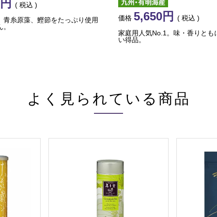
税込
5,650
価格
税込
、青糸原藻、鰹節をたっぷり使用
ん。
家庭用人気No.1。味・香りと
い得品。
よく見られている商品