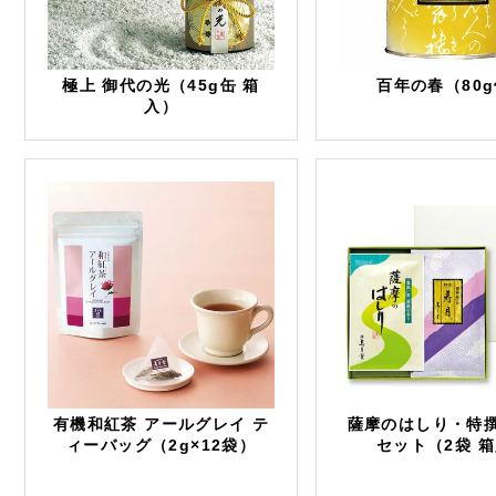
極上 御代の光（45g缶 箱
百年の春（80
入）
有機和紅茶 アールグレイ テ
薩摩のはしり・特撰
ィーバッグ（2g×12袋）
セット（2袋 