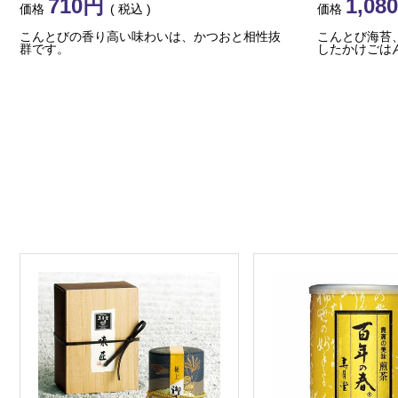
710
1,080
価格
税込
価格
こんとびの香り高い味わいは、かつおと相性抜
こんとび海苔
群です。
したかけごは