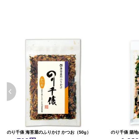
のり千俵 海苔屋のふりかけ かつお（50g）
のり千俵 築