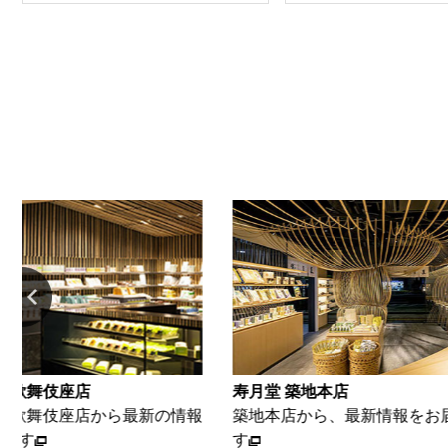
 歌舞伎座店
寿月堂 築地本店
座 歌舞伎座店から最新の情報
築地本店から、最新情報をお届
ます
す