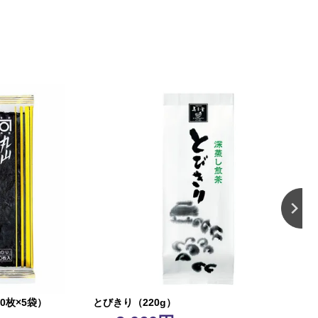
0枚×5袋）
とびきり（220g）