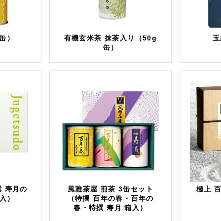
g缶）
有機玄米茶 抹茶入り（50g
玉
缶）
 寿月の
風雅茶屋 煎茶 3缶セット
極上 
箱入）
（特撰 百年の春・百年の
春・特撰 寿月 箱入）